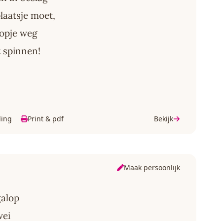
plaatsje moet,
kopje weg
t spinnen!
ding
Print & pdf
Bekijk
Maak persoonlijk
galop
wei