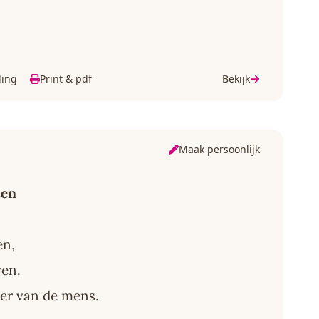
ding
Print & pdf
Bekijk
Maak persoonlijk
ten
en,
ven.
ver van de mens.