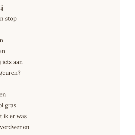
ij
en stop
en
an
 iets aan
geuren?
nen
ol gras
 ik er was
t verdwenen