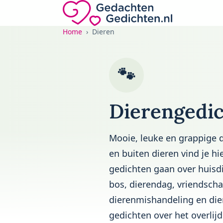
Direct naar de inhoud
Gedachten-Gedichten.nl — naar de home
Home
Dieren
🐾
Dierengedi
Mooie, leuke en grappige d
en buiten dieren vind je hi
gedichten gaan over huisdie
bos, dierendag, vriendscha
dierenmishandeling en dier
gedichten over het overlij