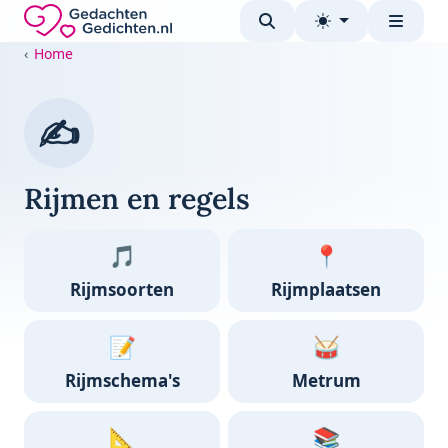
Direct naar de inhoud
Gedachten-Gedichten.nl — naar de homepage
Home
✍️
Rijmen en regels
🎵
📍
Rijmsoorten
Rijmplaatsen
📝
🥁
Rijmschema's
Metrum
📐
📚