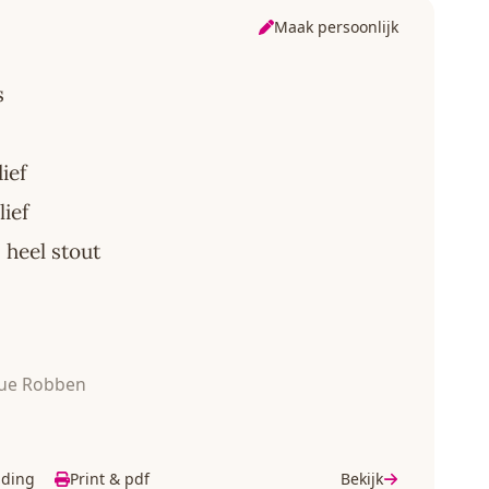
Maak persoonlijk
s
ief
lief
heel stout
ue Robben
lding
Print & pdf
Bekijk