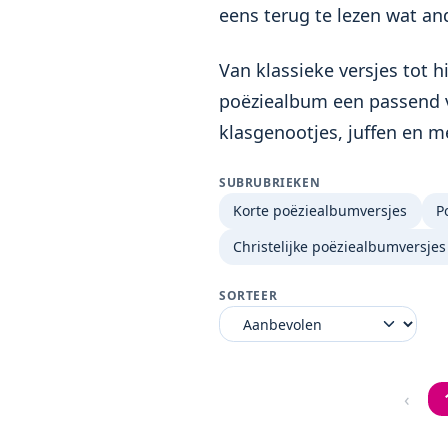
eens terug te lezen wat an
Van klassieke versjes tot h
poëziealbum een passend v
klasgenootjes, juffen en m
SUBRUBRIEKEN
Korte poëziealbumversjes
P
Christelijke poëziealbumversjes
SORTEER
‹