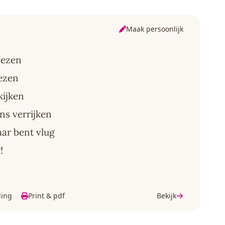
Maak persoonlijk
wezen
lezen
kijken
ns verrijken
aar bent vlug
!
ding
Print & pdf
Bekijk