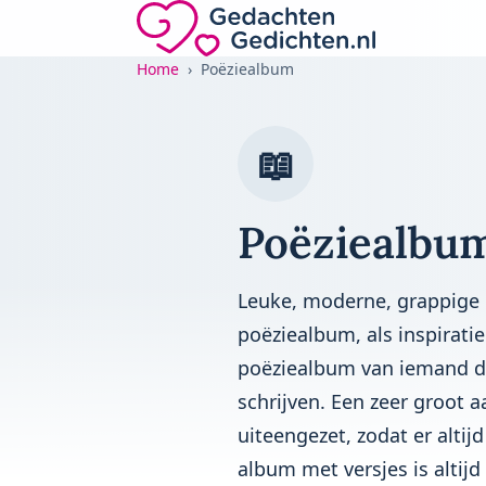
Direct naar de inhoud
Gedachten-Gedichten.nl — naar de home
Home
Poëziealbum
📖
Poëziealbum
Leuke, moderne, grappige 
poëziealbum, als inspirati
poëziealbum van iemand die
schrijven. Een zeer groot 
uiteengezet, zodat er altijd
album met versjes is altijd