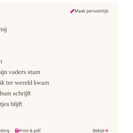
Maak persoonlijk
mij
n
 mijn vaders stam
aar ik ter wereld kwam
lbum schrijft
es blijft
lding
Print & pdf
Bekijk