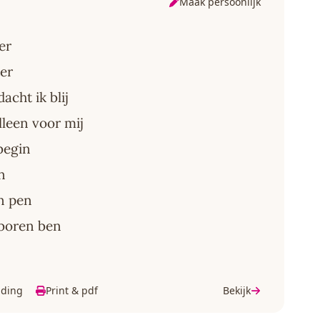
Maak persoonlijk
er
ter
cht ik blij
leen voor mij
 begin
n
jn pen
boren ben
lding
Print & pdf
Bekijk