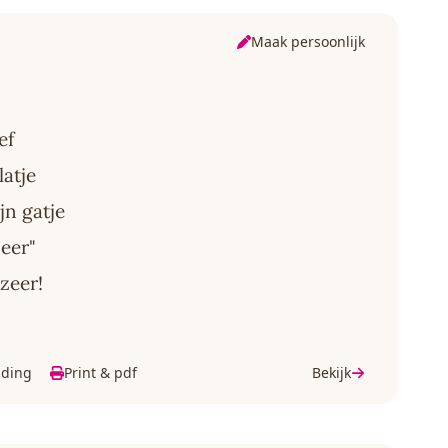
Maak persoonlijk
ef
latje
jn gatje
Heer"
 zeer!
lding
Print & pdf
Bekijk