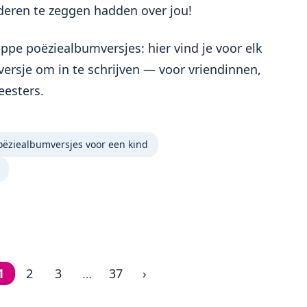
deren te zeggen hadden over jou!
ippe poëziealbumversjes: hier vind je voor elk
ersje om in te schrijven — voor vriendinnen,
eesters.
oëziealbumversjes voor een kind
1
2
3
…
37
›
Pagina 1 van 37