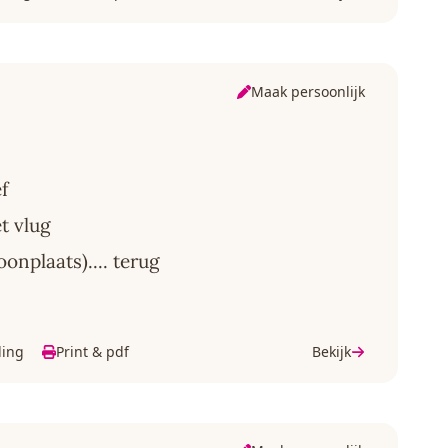
Maak persoonlijk
f
t vlug
(woonplaats).... terug
ding
Print & pdf
Bekijk