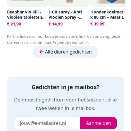
Beaphar Vlo Kill -
HGX spray - Anti
Hondenkoelmat 60
Vlooien tabletten
Vlooien Spray -
x 80 cm – Maat L –
kleine hond/kat -
400ml
Verkoelende Mat
€ 21,90
€ 14,99
€ 39,95
Tot 11kg - 6
voor Kleine Honden
Tabletten
en Katten - Niet-
Partnerlinks naar bol: koop je iets via zo’n link, dan ontvangt deze
giftige gel
site een kleine commissie. Prijzen zijn indicatief.
Alle dieren gedichten
Gedichten in je mailbox?
De mooiste gedichten voor het seizoen, elke
twee weken in je mailbox.
Je e-mailadres
Laat dit veld leeg
Aanmelden