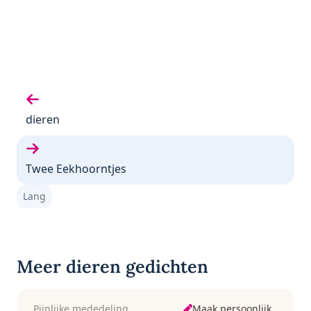
Vorige gedicht:
dieren
Volgende gedicht:
Twee Eekhoorntjes
Lang
Meer dieren gedichten
Maak persoonlijk
Pijnlijke mededeling