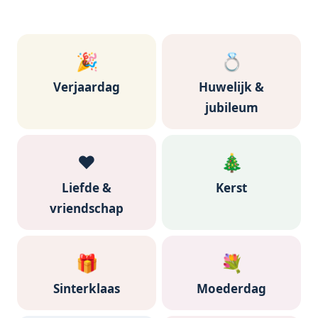
🎉
💍
Verjaardag
Huwelijk &
jubileum
❤️
🎄
Liefde &
Kerst
vriendschap
🎁
💐
Sinterklaas
Moederdag