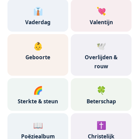
👔
💘
Vaderdag
Valentijn
👶
🕊️
Geboorte
Overlijden &
rouw
🌈
🍀
Sterkte & steun
Beterschap
📖
✝️
Poëziealbum
Christelijk