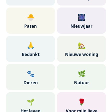
🐣
🎆
Pasen
Nieuwjaar
🙏
🏡
Bedankt
Nieuwe woning
🐾
🌿
Dieren
Natuur
🌱
🌹
Het leven
Voor mijn lieve