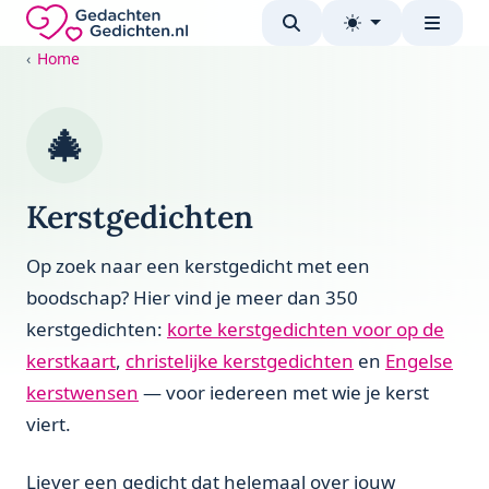
Direct naar de inhoud
Gedachten-Gedichten.nl — naar de homepage
Home
🎄
Kerstgedichten
Op zoek naar een kerstgedicht met een
boodschap? Hier vind je meer dan 350
kerstgedichten:
korte kerstgedichten voor op de
kerstkaart
,
christelijke kerstgedichten
en
Engelse
kerstwensen
— voor iedereen met wie je kerst
viert.
Liever een gedicht dat helemaal over jouw