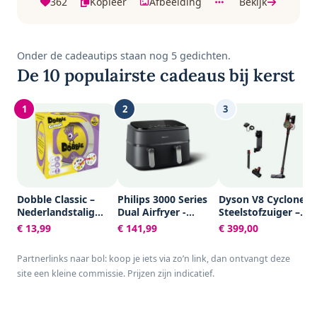
362
Kopieer
Afbeelding
Bekijk
Onder de cadeautips staan nog 5 gedichten.
De 10 populairste cadeaus bij kerst
1
2
3
Dobble Classic –
Philips 3000 Series
Dyson V8 Cyclone –
Nederlandstalig
Dual Airfryer -
Steelstofzuiger –
Kaartspel voor 2 tot
NA351/00 - Dubbele
150AW – 60 min
€ 13,99
€ 141,99
€ 399,00
8 spelers - Leuk
Mand - 9L - Tot 6
familiespel vanaf 6
Personen -
Partnerlinks naar bol: koop je iets via zo’n link, dan ontvangt deze
jaar - Het
Zwart/Zilver
site een kleine commissie. Prijzen zijn indicatief.
razendsnelle
zoekspel voor het
hele gezin