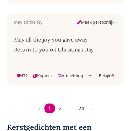
Maak persoonlijk
May all the joy
May all the joy you gave away
Return to you on Christmas Day
472
Kopieer
Afbeelding
Bekijk
‹
1
2
…
24
›
Pagina 1 van 24
Kerstgedichten met een