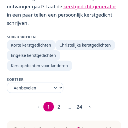
ontvanger gaat? Laat de
kerstgedicht-generator
in een paar tellen een persoonlijk kerstgedicht
schrijven.
SUBRUBRIEKEN
Korte kerstgedichten
Christelijke kerstgedichten
Engelse kerstgedichten
Kerstgedichten voor kinderen
SORTEER
‹
1
2
…
24
›
Pagina 1 van 24