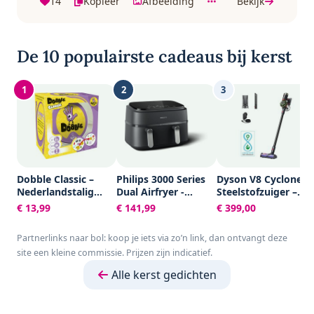
14
Kopieer
Afbeelding
Bekijk
De 10 populairste cadeaus bij kerst
1
2
3
Dobble Classic –
Philips 3000 Series
Dyson V8 Cyclone –
Nederlandstalig
Dual Airfryer -
Steelstofzuiger –
Kaartspel voor 2 tot
NA351/00 - Dubbele
150AW – 60 min
€ 13,99
€ 141,99
€ 399,00
8 spelers - Leuk
Mand - 9L - Tot 6
familiespel vanaf 6
Personen -
Partnerlinks naar bol: koop je iets via zo’n link, dan ontvangt deze
jaar - Het
Zwart/Zilver
site een kleine commissie. Prijzen zijn indicatief.
razendsnelle
zoekspel voor het
Alle kerst gedichten
hele gezin