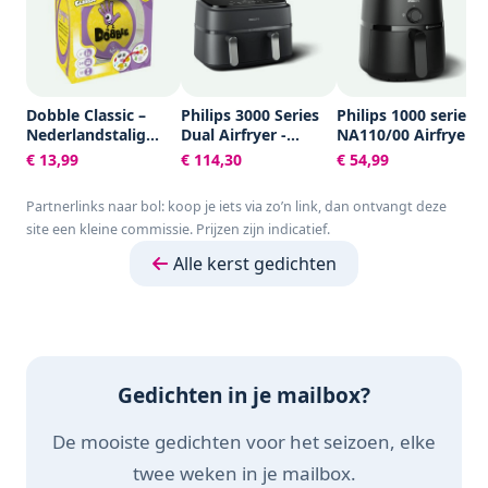
Dobble Classic –
Philips 3000 Series
Philips 1000 series -
Nederlandstalig
Dual Airfryer -
NA110/00 Airfryer -
Kaartspel voor 2 tot
NA351/00 - Dubbele
3,2 l - RapidAir -
€ 13,99
€ 114,30
€ 54,99
8 spelers - Leuk
Mand - 9L - Tot 6
1300W
familiespel vanaf 6
Personen -
Partnerlinks naar bol: koop je iets via zo’n link, dan ontvangt deze
jaar - Het
Zwart/Zilver
site een kleine commissie. Prijzen zijn indicatief.
razendsnelle
zoekspel voor het
Alle kerst gedichten
hele gezin
Gedichten in je mailbox?
De mooiste gedichten voor het seizoen, elke
twee weken in je mailbox.