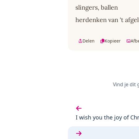
slingers, ballen
herdenken van 't afgel
Delen
Kopieer
Afb
Vind je dit
Vorige gedicht:
I wish you the joy of Ch