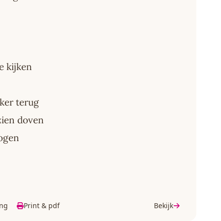
e kijken
ker terug
zien doven
 ogen
ing
Print & pdf
Bekijk