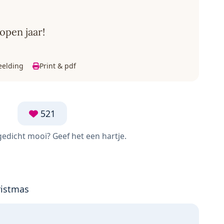
open jaar!
eelding
Print & pdf
521
 gedicht mooi? Geef het een hartje.
ristmas