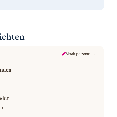
ichten
Maak persoonlijk
anden
nden
en