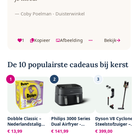
— Coby Poelman - Duisterwinkel
1
Kopieer
Afbeelding
Bekijk
De 10 populairste cadeaus bij kerst
1
2
3
Dobble Classic –
Philips 3000 Series
Dyson V8 Cyclone –
Nederlandstalig
Dual Airfryer -
Steelstofzuiger –
Kaartspel voor 2 tot
NA351/00 - Dubbele
150AW – 60 min
€ 13,99
€ 141,99
€ 399,00
8 spelers - Leuk
Mand - 9L - Tot 6