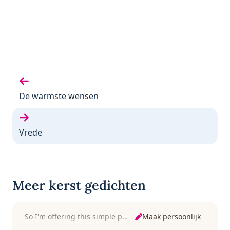
Vorige gedicht:
De warmste wensen
Volgende gedicht:
Vrede
Meer kerst gedichten
Maak persoonlijk
So I'm offering this simple phrase