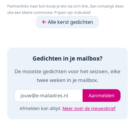
familiespel vanaf 6
Personen -
Partnerlinks naar bol: koop je iets via zo’n link, dan ontvangt deze
jaar - Het
Zwart/Zilver
site een kleine commissie. Prijzen zijn indicatief.
razendsnelle
zoekspel voor het
Alle kerst gedichten
hele gezin
Gedichten in je mailbox?
De mooiste gedichten voor het seizoen, elke
twee weken in je mailbox.
Je e-mailadres
Laat dit veld leeg
Aanmelden
Afmelden kan altijd.
Meer over de nieuwsbrief