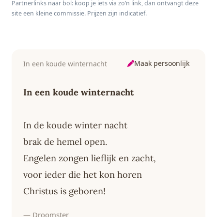
Partnerlinks naar bol: koop je iets via zo’n link, dan ontvangt deze
jaar - Het
Zwart/Zilver
site een kleine commissie. Prijzen zijn indicatief.
razendsnelle
zoekspel voor het
hele gezin
Maak persoonlijk
In een koude winternacht
In een koude winternacht
In de koude winter nacht
brak de hemel open.
Engelen zongen lieflijk en zacht,
voor ieder die het kon horen
Christus is geboren!
— Droomster