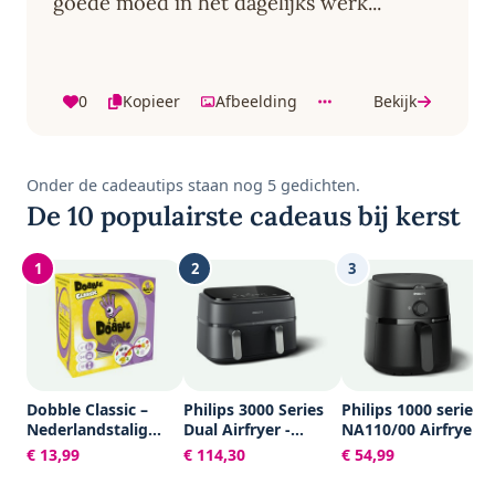
goede moed in het dagelijks werk...
0
Kopieer
Afbeelding
Bekijk
Onder de cadeautips staan nog 5 gedichten.
De 10 populairste cadeaus bij kerst
1
2
3
Dobble Classic –
Philips 3000 Series
Philips 1000 series -
Nederlandstalig
Dual Airfryer -
NA110/00 Airfryer -
Kaartspel voor 2 tot
NA351/00 - Dubbele
3,2 l - RapidAir -
€ 13,99
€ 114,30
€ 54,99
8 spelers - Leuk
Mand - 9L - Tot 6
1300W
familiespel vanaf 6
Personen -