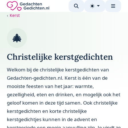
Direct naar de inhoud
Gedachten-Gedichten.nl — naar de homepage
Kerst
🎄
Christelijke kerstgedichten
Welkom bij de christelijke kerstgedichten van
Gedachten-gedichten.nl. Kerst is één van de
mooiste feesten van het jaar: warmte,
gezelligheid, eten en drinken, en mogelijk ook het
geloof komen in deze tijd samen. Ook christelijke
kerstgedichten en korte christelijke
kerstgedichtjes kunnen in de advent en
kerstperiode een mooie aanvulling zijn. Je vindt ze