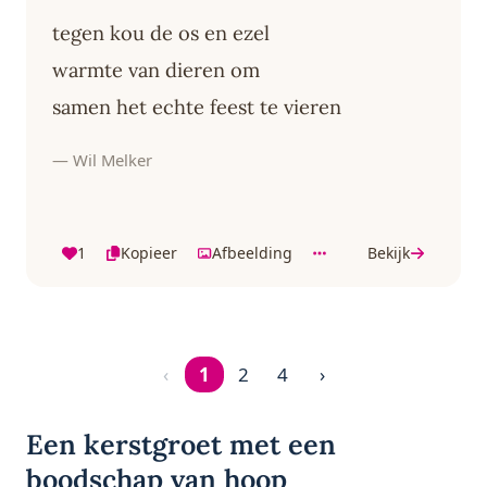
tegen kou de os en ezel
warmte van dieren om
samen het echte feest te vieren
— Wil Melker
1
Kopieer
Afbeelding
Bekijk
‹
1
2
4
›
Pagina 1 van 4
Een kerstgroet met een
boodschap van hoop