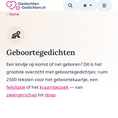
Direct naar de inhoud
Gedachten-Gedichten.nl — naar de homepage
Home
👶
Geboortegedichten
Een kindje op komst of net geboren? Dit is het
grootste overzicht met geboortegedichtjes: ruim
2500 teksten voor het geboortekaartje, een
felicitatie
of het
kraambezoek
— van
zwangerschap
tot
doop
.