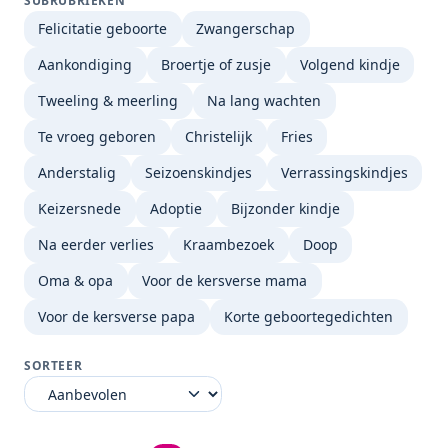
SUBRUBRIEKEN
Felicitatie geboorte
Zwangerschap
Aankondiging
Broertje of zusje
Volgend kindje
Tweeling & meerling
Na lang wachten
Te vroeg geboren
Christelijk
Fries
Anderstalig
Seizoenskindjes
Verrassingskindjes
Keizersnede
Adoptie
Bijzonder kindje
Na eerder verlies
Kraambezoek
Doop
Oma & opa
Voor de kersverse mama
Voor de kersverse papa
Korte geboortegedichten
SORTEER