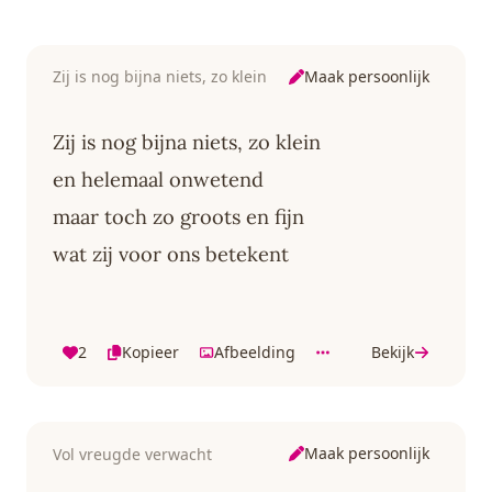
Opvouwbaar - Beige
geschenkdoosje
- Baby Speelgoed 6
met organic
maanden - Baby
katoenen strikje -
cadeau -
Vanaf 0 maanden -
Maak persoonlijk
Zij is nog bijna niets, zo klein
Kraamcadeau
Bruin/Beige
Zij is nog bijna niets, zo klein
en helemaal onwetend
maar toch zo groots en fijn
wat zij voor ons betekent
2
Kopieer
Afbeelding
Bekijk
Maak persoonlijk
Vol vreugde verwacht