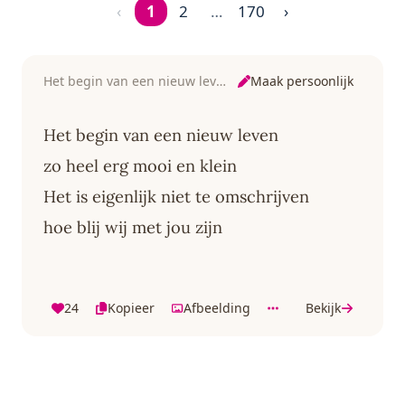
‹
1
2
…
170
›
Pagina 1 van 170
Maak persoonlijk
Het begin van een nieuw leven
Het begin van een nieuw leven
zo heel erg mooi en klein
Het is eigenlijk niet te omschrijven
hoe blij wij met jou zijn
24
Kopieer
Afbeelding
Bekijk