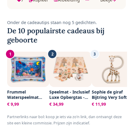
Onder de cadeautips staan nog 5 gedichten.
De 10 populairste cadeaus bij
geboorte
1
2
3
Frummel
Speelmat - Inclusief
Sophie de giraf
Waterspeelmat
Luxe Opbergtas -
Bijtring Very Soft -
Baby – Watermat –
Dubbelzijdig -
Baby speelgoed -
€ 9,99
€ 34,99
€ 11,99
Speelkleed –
Speelkleed -
Kraamcadeau -
Opblaasbaar –
Speelmat Baby -
Babyshower cadeau
Partnerlinks naar bol: koop je iets via zo’n link, dan ontvangt deze
Waterspeelgoed
Speelkleed Baby -
- 100% Natuurlijk
site een kleine commissie. Prijzen zijn indicatief.
Baby - Kraamcadeau
Speelmat Foam -
rubber - In
- Octopus
150 x 200 cm -
gerecyled