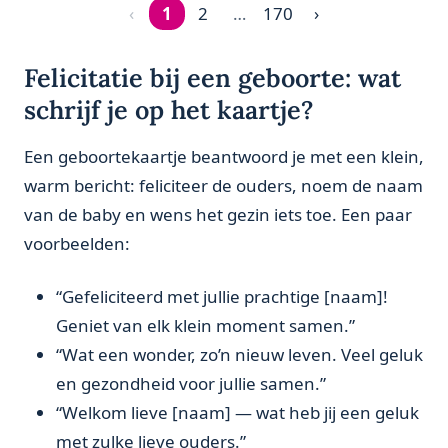
‹
1
2
…
170
›
Pagina 1 van 170
Felicitatie bij een geboorte: wat
schrijf je op het kaartje?
Een geboortekaartje beantwoord je met een klein,
warm bericht: feliciteer de ouders, noem de naam
van de baby en wens het gezin iets toe. Een paar
voorbeelden:
“Gefeliciteerd met jullie prachtige [naam]!
Geniet van elk klein moment samen.”
“Wat een wonder, zo’n nieuw leven. Veel geluk
en gezondheid voor jullie samen.”
“Welkom lieve [naam] — wat heb jij een geluk
met zulke lieve ouders.”