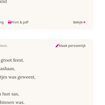
mand
ing
Print & pdf
Bekijk
Maak persoonlijk
eest.
groot feest.
aashaas,
itjes was geweest.
n hun sas,
 binnen was.