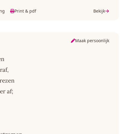
ing
Print & pdf
Bekijk
Maak persoonlijk
en
raf,
vrezen
er af;