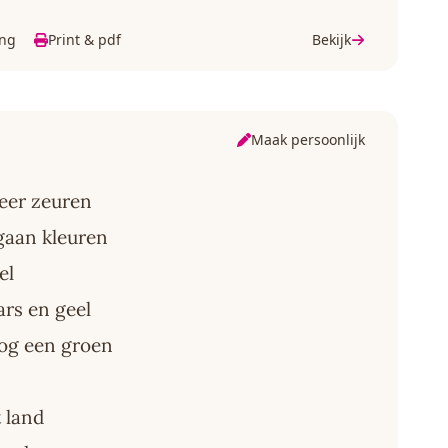
ing
Print & pdf
Bekijk
Maak persoonlijk
eer zeuren
gaan kleuren
el
ars en geel
nog een groen
t land