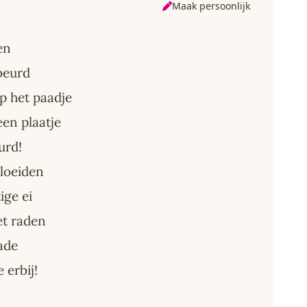
Maak persoonlijk
en
ebeurd
p het paadje
en plaatje
urd!
bloeiden
ige ei
et raden
ade
 erbij!