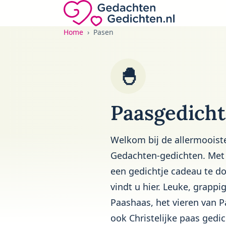
Direct naar de inhoud
Gedachten-Gedichten.nl — naar de home
Home
Pasen
🐣
Paasgedich
Welkom bij de allermooist
Gedachten-gedichten. Met 
een gedichtje cadeau te d
vindt u hier. Leuke, grapp
Paashaas, het vieren van 
ook Christelijke paas gedic