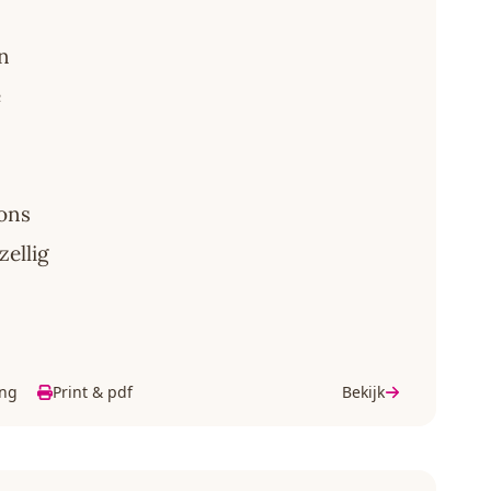
n
e
dons
zellig
ing
Print & pdf
Bekijk