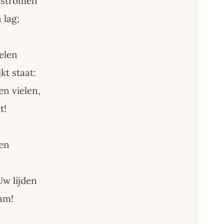
ntstromen
 lag;
elen
kt staat:
en vielen,
t!
den
Uw lijden
am!