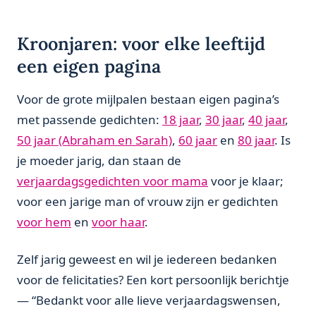
Kroonjaren: voor elke leeftijd
een eigen pagina
Voor de grote mijlpalen bestaan eigen pagina’s
met passende gedichten:
18 jaar
,
30 jaar
,
40 jaar
,
50 jaar (Abraham en Sarah)
,
60 jaar
en
80 jaar
. Is
je moeder jarig, dan staan de
verjaardagsgedichten voor mama
voor je klaar;
voor een jarige man of vrouw zijn er gedichten
voor hem
en
voor haar
.
Zelf jarig geweest en wil je iedereen bedanken
voor de felicitaties? Een kort persoonlijk berichtje
— “Bedankt voor alle lieve verjaardagswensen,