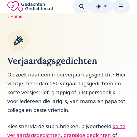
Direct naar de inhoud
Gedachten-Gedichten.nl — naar de homepage
Home
🎉
Verjaardagsgedichten
Op zoek naar een mooi verjaardagsgedicht? Hier
vind je meer dan 150 verjaardagsgedichten en
korte versjes: lief, grappig of juist persoonlijk —
voor iedereen die jarig is, van mama en papa tot
collega en beste vriendin.
Kies snel via de subrubrieken, bijvoorbeeld
korte
verjaardagsgedichten
,
grappige gedichten
of