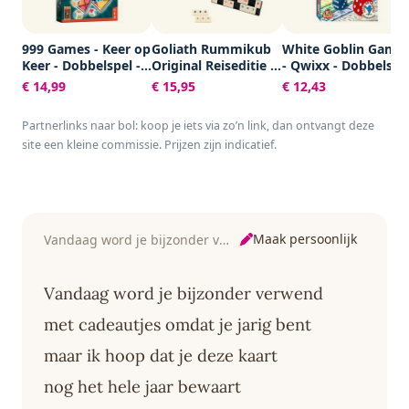
999 Games - Keer op
Goliath Rummikub
White Goblin Game
Keer - Dobbelspel -
Original Reiseditie -
- Qwixx - Dobbelspe
Hét dobbelspel voor
Bordspel - Inclusief
- 2 tot 5 spelers -
€ 14,99
€ 15,95
€ 12,43
het hele gezin -
Tasje
Voor de hele familie
Gezelschapsspel -
- Gezelschapsspel -
Partnerlinks naar bol: koop je iets via zo’n link, dan ontvangt deze
Familiespel -
Klein cadeautje
site een kleine commissie. Prijzen zijn indicatief.
Educatief spel -
Klein cadeautje
Maak persoonlijk
Vandaag word je bijzonder verwend
Vandaag word je bijzonder verwend
met cadeautjes omdat je jarig bent
maar ik hoop dat je deze kaart
nog het hele jaar bewaart