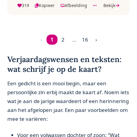
319
Kopieer
Afbeelding
Bekijk
‹
1
2
…
16
›
Pagina 1 van 16
Verjaardagswensen en teksten:
wat schrijf je op de kaart?
Een gedicht is een mooi begin, maar een
persoonlijke zin erbij maakt de kaart af. Noem iets
wat je aan de jarige waardeert of een herinnering
aan het afgelopen jaar. Een paar voorbeelden om
mee te variëren:
Voor een volwassen dochter of zoon: “Wat