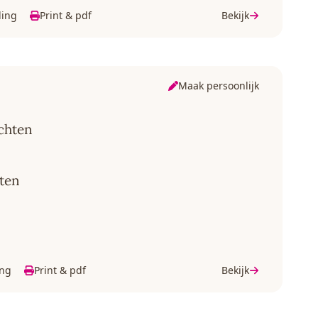
ding
Print & pdf
Bekijk
Maak persoonlijk
chten
hten
ing
Print & pdf
Bekijk