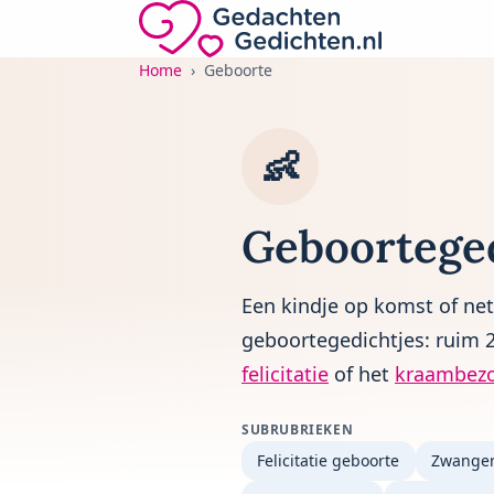
Direct naar de inhoud
Gedachten-Gedichten.nl — naar de home
Home
Geboorte
👶
Geboortege
Een kindje op komst of net
geboortegedichtjes: ruim 2
felicitatie
of het
kraambez
SUBRUBRIEKEN
Felicitatie geboorte
Zwange