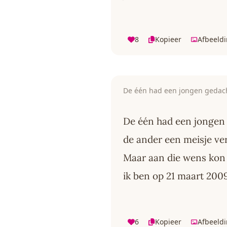
8
Kopieer
Afbeeld
De één had een jongen gedac
De één had een jongen
de ander een meisje v
Maar aan die wens kon i
ik ben op 21 maart 200
6
Kopieer
Afbeeld