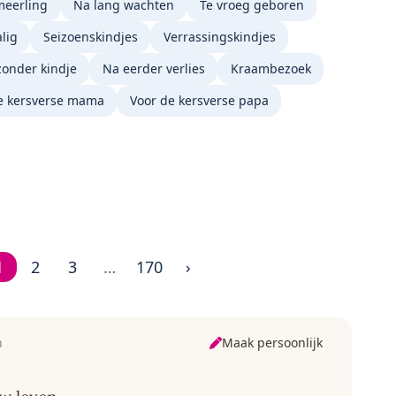
meerling
Na lang wachten
Te vroeg geboren
lig
Seizoenskindjes
Verrassingskindjes
zonder kindje
Na eerder verlies
Kraambezoek
e kersverse mama
Voor de kersverse papa
1
2
3
…
170
›
Pagina 1 van 170
Maak persoonlijk
n