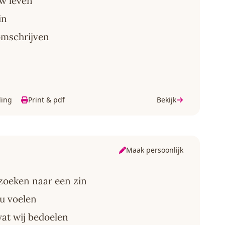
w leven
in
 omschrijven
ding
Print & pdf
Bekijk
Maak persoonlijk
 zoeken naar een zin
nu voelen
at wij bedoelen