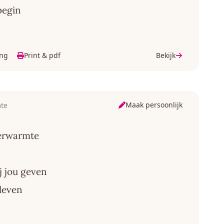
 begin
ing
Print & pdf
Bekijk
Maak persoonlijk
te
erwarmte
ij jou geven
leven