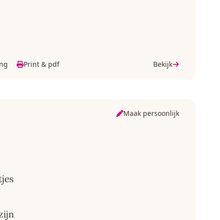
ing
Print & pdf
Bekijk
Maak persoonlijk
tjes
zijn