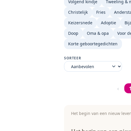
Volgend kindje
Tweeling & 
Christelijk
Fries
Andersta
Keizersnede
Adoptie
Bij
Doop
Oma & opa
Voor d
Korte geboortegedichten
SORTEER
‹
Het begin van een nieuw leve