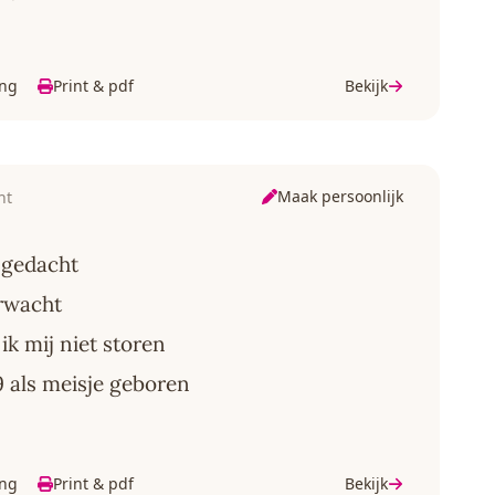
ing
Print & pdf
Bekijk
Maak persoonlijk
ht
 gedacht
erwacht
k mij niet storen
9 als meisje geboren
ing
Print & pdf
Bekijk