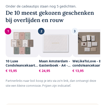
Onder de cadeautips staan nog 5 gedichten.
De 10 meest gekozen geschenken
bij overlijden en rouw
1
2
3
10 Luxe
Maan Amsterdam -
WeLikeToLove - 8x
Condoleancekaarten
Gastenboek - A4 -
condoleancekaarte
met Enveloppen -
100 blanco pagina's
- Rouwkaarten -
€ 15,95
€ 24,95
€ 13,95
Rouwkaarten -
- Neutraal - Voor
condoleance
Sterkte & Troost -
bruiloft, trouwen,
kaarten met
Partnerlinks naar bol: koop je iets via zo’n link, dan ontvangt deze
A6 - Blanco - Aardse
afscheid, uitvaart,
envelop - Sterkte &
site een kleine commissie. Prijzen zijn indicatief.
Kleuren
condoleance of
Troost
andere gelegenheid