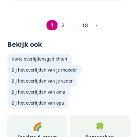
‹
1
2
…
18
›
Pagina 1 van 18
Bekijk ook
Korte overlijdensgedichten
Bij het overlijden van je moeder
Bij het overlijden van je vader
Bij het overlijden van oma
Bij het overlijden van opa
🌈
🍀