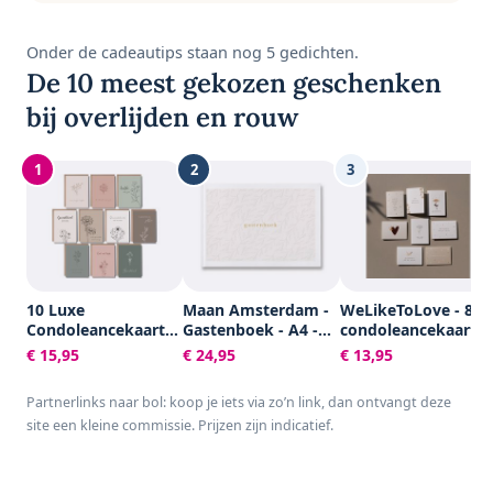
Onder de cadeautips staan nog 5 gedichten.
De 10 meest gekozen geschenken
bij overlijden en rouw
1
2
3
10 Luxe
Maan Amsterdam -
WeLikeToLove - 8x
Condoleancekaarten
Gastenboek - A4 -
condoleancekaarte
met Enveloppen -
100 blanco pagina's
- Rouwkaarten -
€ 15,95
€ 24,95
€ 13,95
Rouwkaarten -
- Neutraal - Voor
condoleance
Sterkte & Troost -
bruiloft, trouwen,
kaarten met
Partnerlinks naar bol: koop je iets via zo’n link, dan ontvangt deze
A6 - Blanco - Aardse
afscheid, uitvaart,
envelop - Sterkte &
site een kleine commissie. Prijzen zijn indicatief.
Kleuren
condoleance of
Troost
andere gelegenheid