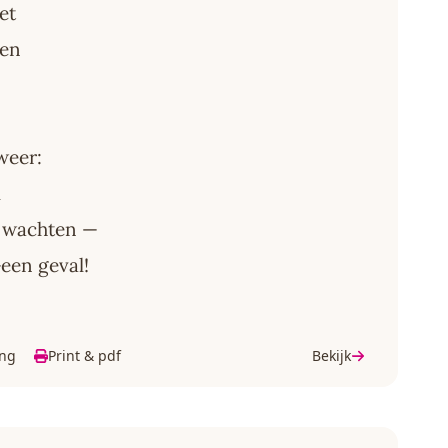
et
gen
 weer:
l
n wachten —
Geen geval!
ing
Print & pdf
Bekijk