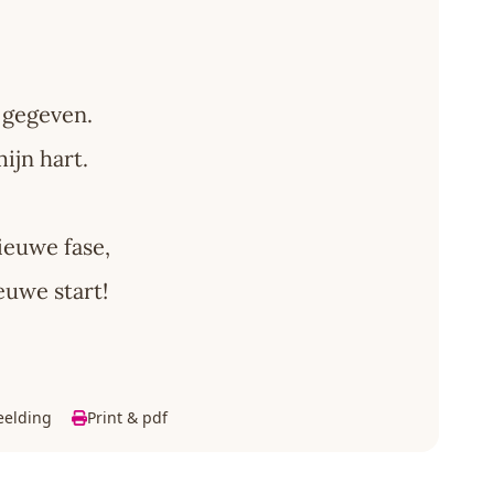
s gegeven.
ijn hart.
ieuwe fase,
euwe start!
eelding
Print & pdf