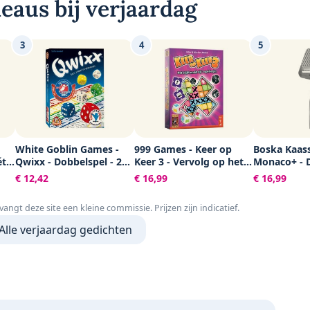
eaus bij verjaardag
3
4
5
White Goblin Games -
999 Games - Keer op
Boska Kaas
ét
Qwixx - Dobbelspel - 2
Keer 3 - Vervolg op het
Monaco+ - 
hele
tot 5 spelers - Voor de
immens populaire
kaasschaaf 
€ 12,42
€ 16,99
€ 16,99
el -
hele familie -
dobbelspel Keer op Keer
winnaar - K
f
Gezelschapsspel - Klein
- Gezelschapsspel -
voor harde 
tvangt deze site een kleine commissie. Prijzen zijn indicatief.
cadeautje
Familiespel - Educatief
Vaatwasser
spel - Klein cadeautje
kaasschaaf 
Alle verjaardag gedichten
Keukengere
accessoires 
Levenslange