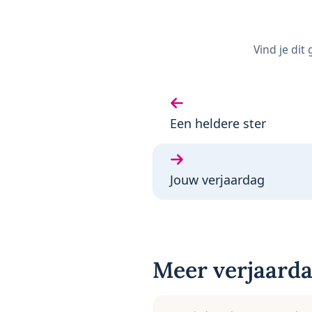
Vind je dit
Vorige gedicht:
Een heldere ster
Volgende gedicht:
Jouw verjaardag
Meer verjaarda