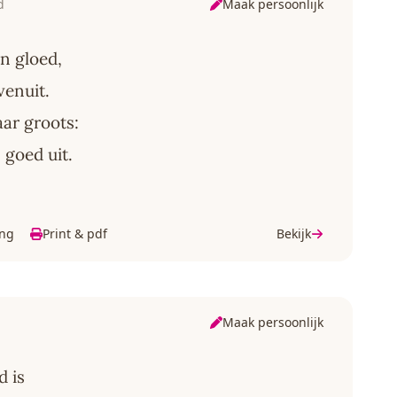
Maak persoonlijk
d
en gloed,
venuit.
ar groots:
 goed uit.
ing
Print & pdf
Bekijk
Maak persoonlijk
d is