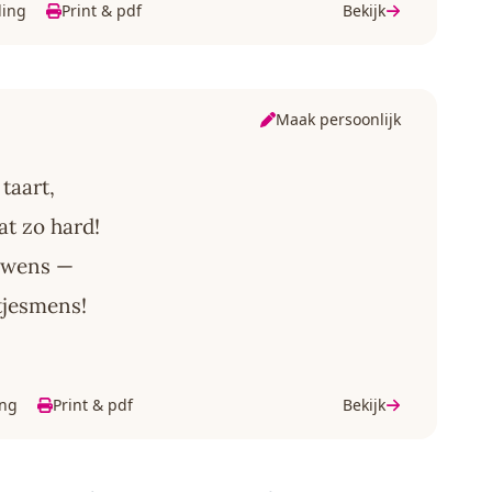
ding
Print & pdf
Bekijk
Maak persoonlijk
taart,
aat zo hard!
n wens —
stjesmens!
ing
Print & pdf
Bekijk