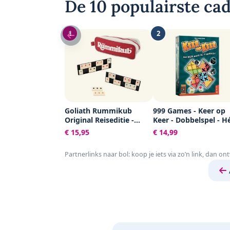
De 10 populairste cad
1
2
Goliath Rummikub
999 Games - Keer op
Original Reiseditie -
Keer - Dobbelspel - H
Bordspel - Inclusief Tasje
dobbelspel voor het 
€ 15,95
€ 14,99
gezin - Gezelschapssp
Familiespel - Educatie
Partnerlinks naar bol: koop je iets via zo’n link, dan on
spel - Klein cadeautje