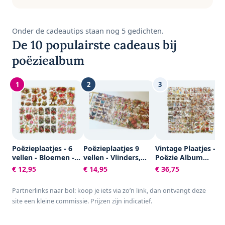
Onder de cadeautips staan nog 5 gedichten.
De 10 populairste cadeaus bij
poëziealbum
1
2
3
Poëzieplaatjes - 6
Poëzieplaatjes 9
Vintage Plaatjes -
vellen - Bloemen -
vellen - Vlinders,
Poëzie Album
Poëziealbum -
Vogels, Bloemen,
Plaatjes -
€ 12,95
€ 14,95
€ 36,75
hobby - creatief -
Poezen en Roosjes
Knipplaatjes -
bulletjournaal -
Scrapbook - Kaarte
Partnerlinks naar bol: koop je iets via zo’n link, dan ontvangt deze
vriendenboek -
Maken - Allerlei -
site een kleine commissie. Prijzen zijn indicatief.
dagboek -
16,5x23,5 cm -
decoupage -
Creotime - 30 vellen
knutselen -