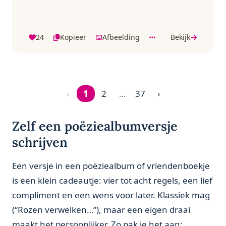
24
Kopieer
Afbeelding
Bekijk
‹
1
2
…
37
›
Pagina 1 van 37
Zelf een poëziealbumversje
schrijven
Een versje in een poëziealbum of vriendenboekje
is een klein cadeautje: vier tot acht regels, een lief
compliment en een wens voor later. Klassiek mag
(“Rozen verwelken…”), maar een eigen draai
maakt het persoonlijker. Zo pak je het aan: