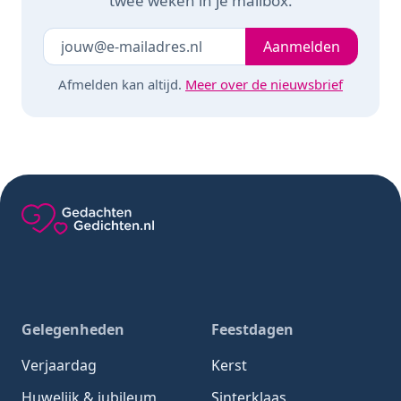
twee weken in je mailbox.
Je e-mailadres
Laat dit veld leeg
Aanmelden
Afmelden kan altijd.
Meer over de nieuwsbrief
Gedachten-Gedichten.nl — naar de homepage
Gelegenheden
Feestdagen
Verjaardag
Kerst
Huwelijk & jubileum
Sinterklaas