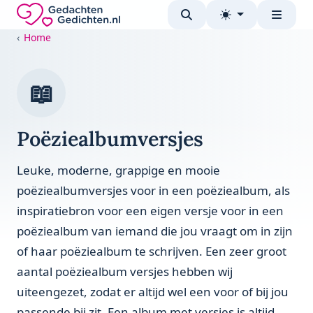
Direct naar de inhoud
Gedachten-Gedichten.nl — naar de homepage
Home
📖
Poëziealbumversjes
Leuke, moderne, grappige en mooie
poëziealbumversjes voor in een poëziealbum, als
inspiratiebron voor een eigen versje voor in een
poëziealbum van iemand die jou vraagt om in zijn
of haar poëziealbum te schrijven. Een zeer groot
aantal poëziealbum versjes hebben wij
uiteengezet, zodat er altijd wel een voor of bij jou
passende bij zit. Een album met versjes is altijd