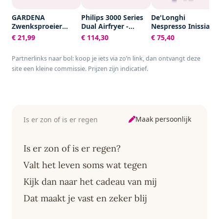
GARDENA
Philips 3000 Series
De'Longhi
Zwenksproeier
Dual Airfryer -
Nespresso Inissia
Aqua S -
NA351/00 - Dubbele
EN80.B -
€ 21,99
€ 114,30
€ 75,40
Tuinsproeier - 90 tot
Mand - 9L - Tot 6
Koffiecupmachine -
220 m²
Personen -
Zwart
Partnerlinks naar bol: koop je iets via zo’n link, dan ontvangt deze
Zwart/Zilver
site een kleine commissie. Prijzen zijn indicatief.
Maak persoonlijk
Is er zon of is er regen
Is er zon of is er regen?
Valt het leven soms wat tegen
Kijk dan naar het cadeau van mij
Dat maakt je vast en zeker blij