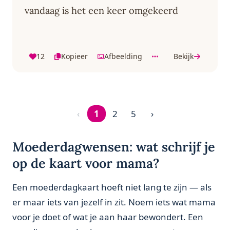
vandaag is het een keer omgekeerd
12
Kopieer
Afbeelding
Bekijk
‹
1
2
5
›
Pagina 1 van 5
Moederdagwensen: wat schrijf je
op de kaart voor mama?
Een moederdagkaart hoeft niet lang te zijn — als
er maar iets van jezelf in zit. Noem iets wat mama
voor je doet of wat je aan haar bewondert. Een