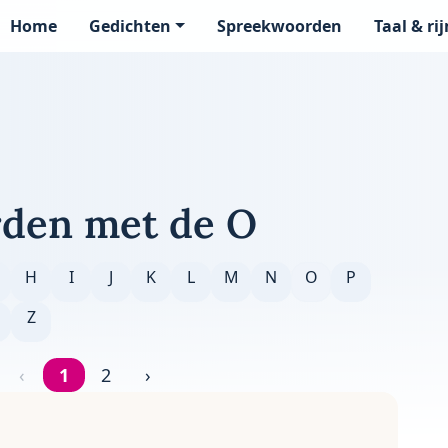
Home
Gedichten
Spreekwoorden
Taal & ri
page
den met de O
H
I
J
K
L
M
N
O
P
Z
‹
1
2
›
Pagina 1 van 2