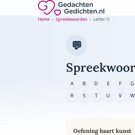
Direct naar de inhoud
Gedachten-Gedichten.nl — naar de home
Home
Spreekwoorden
Letter O
💬
Spreekwoor
A
B
D
E
F
G
R
S
T
U
V
W
Oefening baart kunst