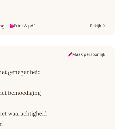
ing
Print & pdf
Bekijk
Maak persoonlijk
 met genegenheid
 met bemoediging
n
met waarachtigheid
jn