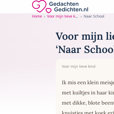
Direct naar de inhoud
Gedachten-Gedichten.nl — naar de home
Home
Voor mijn lieve kind
Naar School
Voor mijn li
‘Naar School
Voor mijn lieve kind
Ik mis een klein meisj
met kuiltjes in haar ki
met dikke, blote been
knuistjes met koek er