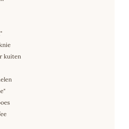
"
knie
r kuiten
helen
ie"
poes
fee