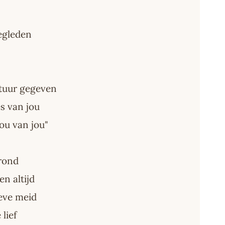
egleden
atuur gegeven
s van jou
ou van jou"
 rond
n altijd
ieve meid
lief