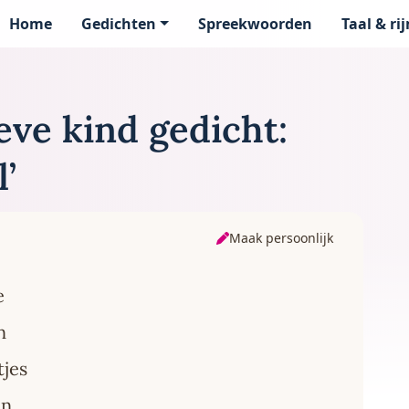
Home
Gedichten
Spreekwoorden
Taal & ri
page
eve kind gedicht:
’
Maak persoonlijk
e
n
tjes
in