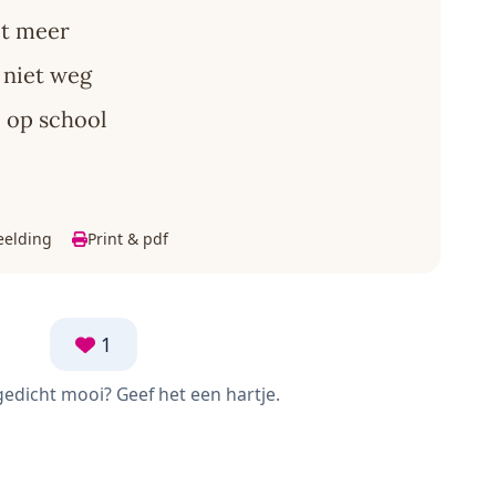
et meer
s niet weg
, op school
eelding
Print & pdf
1
 gedicht mooi? Geef het een hartje.