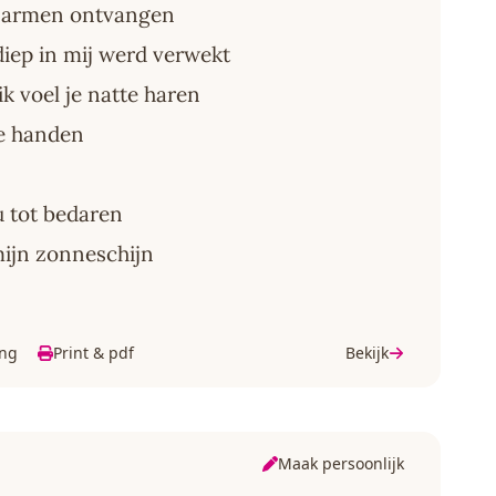
n armen ontvangen
 diep in mij werd verwekt
 ik voel je natte haren
e handen
ou tot bedaren
mijn zonneschijn
ing
Print & pdf
Bekijk
Maak persoonlijk