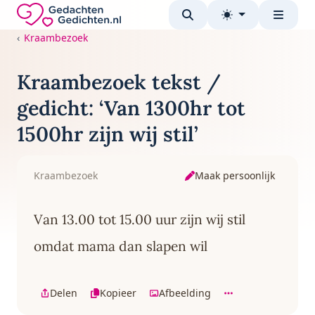
Direct naar de inhoud
Gedachten-Gedichten.nl — naar de homepage
Kraambezoek
Kraambezoek tekst /
gedicht: ‘Van 1300hr tot
1500hr zijn wij stil’
Maak persoonlijk
Kraambezoek
Van 13.00 tot 15.00 uur zijn wij stil
omdat mama dan slapen wil
Delen
Kopieer
Afbeelding