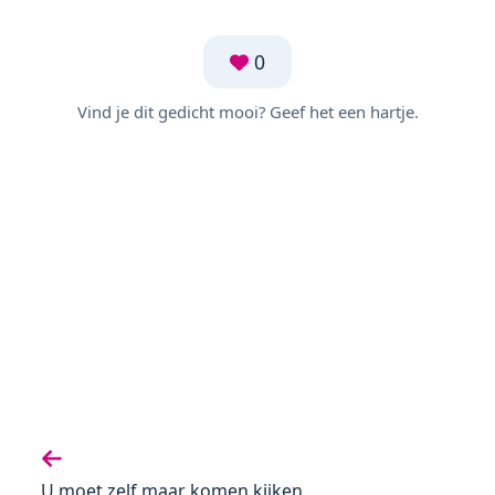
0
Vind je dit gedicht mooi? Geef het een hartje.
Vorige gedicht:
U moet zelf maar komen kijken