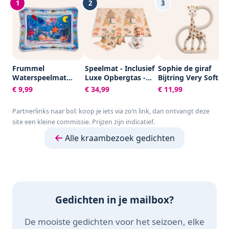
1
2
3
Frummel
Speelmat - Inclusief
Sophie de giraf
Waterspeelmat
Luxe Opbergtas -
Bijtring Very Soft -
Baby – Watermat –
Dubbelzijdig -
Baby speelgoed -
€ 9,99
€ 34,99
€ 11,99
Speelkleed –
Speelkleed -
Kraamcadeau -
Opblaasbaar –
Speelmat Baby -
Babyshower cadeau
Partnerlinks naar bol: koop je iets via zo’n link, dan ontvangt deze
Waterspeelgoed
Speelkleed Baby -
- 100% Natuurlijk
site een kleine commissie. Prijzen zijn indicatief.
Baby - Kraamcadeau
Speelmat Foam -
rubber - In
- Octopus
150 x 200 cm -
gerecyled
Alle kraambezoek gedichten
Opvouwbaar - Beige
geschenkdoosje
- Baby Speelgoed 6
met organic
maanden - Baby
katoenen strikje -
cadeau -
Vanaf 0 maanden -
Kraamcadeau
Bruin/Beige
Gedichten in je mailbox?
De mooiste gedichten voor het seizoen, elke