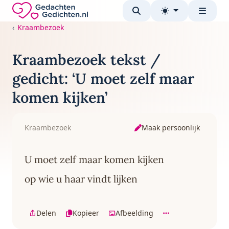
Direct naar de inhoud
Gedachten-Gedichten.nl — naar de homepage
Kraambezoek
Kraambezoek tekst /
gedicht: ‘U moet zelf maar
komen kijken’
Maak persoonlijk
Kraambezoek
U moet zelf maar komen kijken
op wie u haar vindt lijken
Delen
Kopieer
Afbeelding