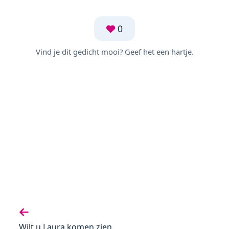
0
Vind je dit gedicht mooi? Geef het een hartje.
Vorige gedicht:
Wilt u Laura komen zien