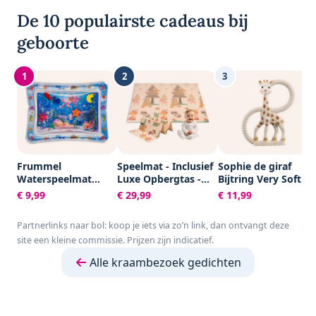
De 10 populairste cadeaus bij
geboorte
1
2
3
Frummel
Speelmat - Inclusief
Sophie de giraf
Waterspeelmat
Luxe Opbergtas -
Bijtring Very Soft -
Baby – Watermat –
Dubbelzijdig -
Baby speelgoed -
€ 9,99
€ 29,99
€ 11,99
Speelkleed –
Speelkleed -
Kraamcadeau -
Opblaasbaar –
Speelmat Baby -
Babyshower cadeau
Partnerlinks naar bol: koop je iets via zo’n link, dan ontvangt deze
Waterspeelgoed
Speelkleed Baby -
- 100% Natuurlijk
site een kleine commissie. Prijzen zijn indicatief.
Baby - Kraamcadeau
Speelmat Foam -
rubber - In
- Octopus
150 x 200 cm -
gerecyled
Alle kraambezoek gedichten
Opvouwbaar - Beige
geschenkdoosje
- Baby Speelgoed 6
met organic
maanden - Baby
katoenen strikje -
cadeau -
Vanaf 0 maanden -