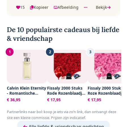
15
Kopieer
Afbeelding
Bekijk
De 10 populairste cadeaus bij liefde
& vriendschap
1
2
3
Calvin Klein Eternity
Fissaly 2000 Stuks
Fissaly 2000 Stuks
- Romantische
Rode Rozenblaadjes
Roze Rozenblaadjes
bloemige
met Hartjes
met Hartjes
€ 36,95
€ 17,95
€ 17,95
damesparfum - 50
Ballonnen –
Ballonnen –
ml
Romantische Liefde
Romantische Liefde
Partnerlinks naar bol: koop je iets via zo’n link, dan ontvangt deze
Versiering – Liefdes
Versiering – Liefdes
site een kleine commissie. Prijzen zijn indicatief.
Cadeau Decoratie -
Cadeau Decoratie –
Love - Rood - Hem
Love - Rood - Hem
Alle liefde & vriendschap gedichten