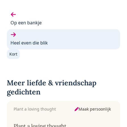
Vorige gedicht:
Op een bankje
Volgende gedicht:
Heel even die blik
Kort
Meer liefde & vriendschap
gedichten
Maak persoonlijk
Plant a loving thought
Plant a loving thought