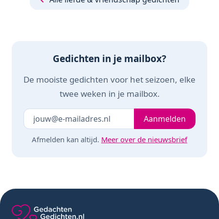
& Haar Valentijn
& Haar Valentijn
Cadeautje
Cadeautje -
Vaderdag
Gedichten in je mailbox?
De mooiste gedichten voor het seizoen, elke
twee weken in je mailbox.
Je e-mailadres
Laat dit veld leeg
Aanmelden
Afmelden kan altijd.
Meer over de nieuwsbrief