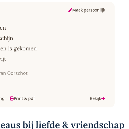
Maak persoonlijk
nen
chijn
even is gekomen
ijt
van Oorschot
ing
Print & pdf
Bekijk
eaus bij liefde & vriendschap