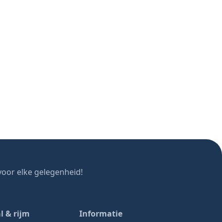
oor elke gelegenheid!
l & rijm
Informatie