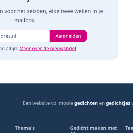
 voor het seizoen, elke twee weken in je
mailbox.
Je e-mailadres
leeg
Aanmelden
n altijd.
Meer over de nieuwsbrief
Een website vol mooie
gedichten
en
gedichtjes
v
page
Thema's
Gedicht maken met
Taa