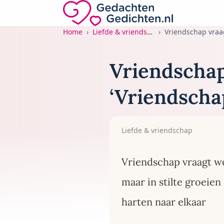
Direct naar de inhoud
Gedachten-Gedichten.nl — naar de home
Home
Liefde & vriendschap
Vriendschap vra
Vriendschap
‘Vriendscha
Liefde & vriendschap
Vriendschap vraagt 
maar in stilte groeien
harten naar elkaar