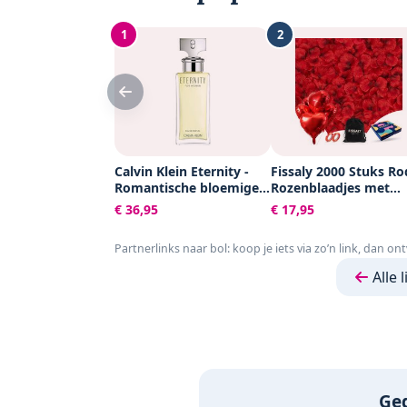
1
2
Calvin Klein Eternity -
Fissaly 2000 Stuks Ro
Romantische bloemige
Rozenblaadjes met
damesparfum - 50 ml
Hartjes Ballonnen –
€ 36,95
€ 17,95
Romantische Liefde
Versiering – Liefdes
Partnerlinks naar bol: koop je iets via zo’n link, dan on
Cadeau Decoratie - L
- Rood - Hem & Haar
Alle 
Valentijn Cadeautje
Ged