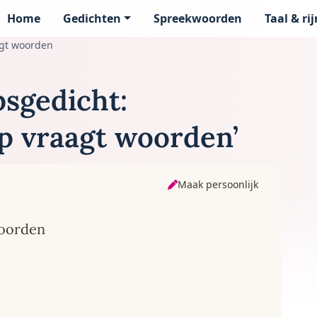
Home
Gedichten
Spreekwoorden
Taal & ri
page
agt woorden
sgedicht:
p vraagt woorden’
Maak persoonlijk
woorden