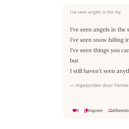
I've seen angels in the sky
I've seen angels in the 
I've seen snow falling in
I've seen things you ca
but
I still haven't seen an
— ingezonden door Femke 
9
Kopieer
Afbeeld