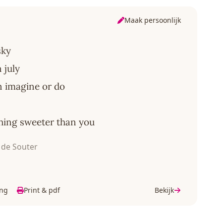
Maak persoonlijk
sky
 july
n imagine or do
ything sweeter than you
de Souter
ing
Print & pdf
Bekijk