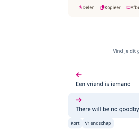
Delen
Kopieer
Afb
Vind je dit
Vorige gedicht:
Een vriend is iemand
Volgende gedicht:
There will be no goodby
Kort
Vriendschap