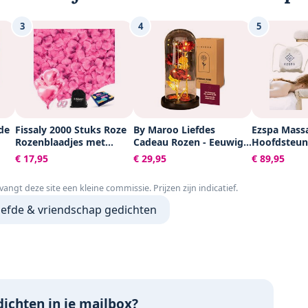
3
4
5
de
Fissaly 2000 Stuks Roze
By Maroo Liefdes
Ezspa Mass
Rozenblaadjes met
Cadeau Rozen - Eeuwige
Hoofdsteun
Hartjes Ballonnen –
Roos - 3x Rood / Gouden
Verstelbaar
€ 17,95
€ 29,95
€ 89,95
Romantische Liefde
Roos in glas stolp met
Massagekus
Versiering – Liefdes
LED Verlichting -
Massage Be
tvangt deze site een kleine commissie. Prijzen zijn indicatief.
ove
Cadeau Decoratie – Love
Huwelijk Bruiloft
Ergonomis
- Rood - Hem & Haar
Romantisch Verjaardag
Hoofdkusse
liefde & vriendschap gedichten
Valentijn Cadeautje -
Cadeau voor vrouw,
Set - Wellne
Vaderdag
vriendin, haar, mama,
Alternatief
moeder - Kunstbloemen
- Romantis
Verwenpakket cadeau
voor Koppe
voor mama
ichten in je mailbox?