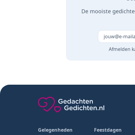
De mooiste gedichten
Laat dit veld 
Afmelden ka
Gedachten-Gedichten.nl — naar de home
Gelegenheden
Feestdagen