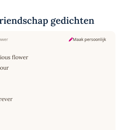
vriendschap gedichten
Maak persoonlijk
lower
cious flower
hour
orever