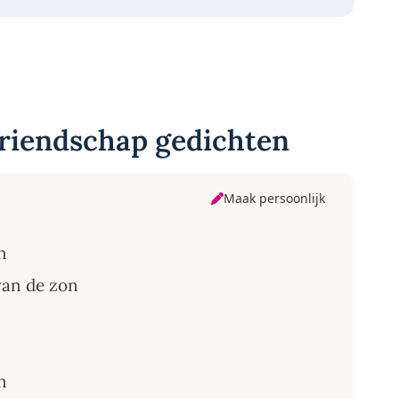
vriendschap gedichten
Maak persoonlijk
n
 van de zon
n