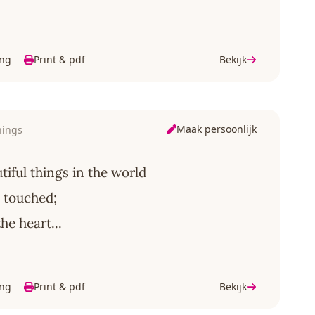
ing
Print & pdf
Bekijk
Maak persoonlijk
hings
iful things in the world
 touched;
he heart...
ing
Print & pdf
Bekijk