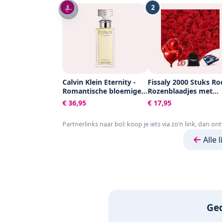
1
2
Calvin Klein Eternity -
Fissaly 2000 Stuks Ro
Romantische bloemige
Rozenblaadjes met
damesparfum - 50 ml
Hartjes Ballonnen –
€ 36,95
€ 17,95
Romantische Liefde
Versiering – Liefdes
Partnerlinks naar bol: koop je iets via zo’n link, dan on
Cadeau Decoratie - L
- Rood - Hem & Haar
Alle 
Valentijn Cadeautje
Ged