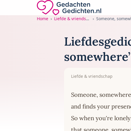
Direct naar de inhoud
Gedachten-Gedichten.nl — naar de home
Home
Liefde & vriendschap
Someone, somew
Liefdesgedi
somewhere’
Liefde & vriendschap
Someone, somewhere,
and finds your presenc
So when you're lonely
that someone, somewhe