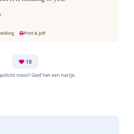
a
eelding
Print & pdf
18
 gedicht mooi? Geef het een hartje.