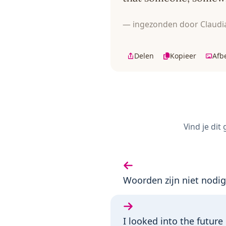
— ingezonden door Claudi
Delen
Kopieer
Afb
Vind je dit
Vorige gedicht:
Woorden zijn niet nodig
Volgende gedicht:
I looked into the future