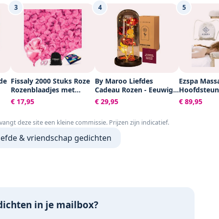
3
4
5
de
Fissaly 2000 Stuks Roze
By Maroo Liefdes
Ezspa Mass
Rozenblaadjes met
Cadeau Rozen - Eeuwige
Hoofdsteun
Hartjes Ballonnen –
Roos - 3x Rood / Gouden
Verstelbaar
€ 17,95
€ 29,95
€ 89,95
Romantische Liefde
Roos in glas stolp met
Massagekus
Versiering – Liefdes
LED Verlichting -
Massage Be
tvangt deze site een kleine commissie. Prijzen zijn indicatief.
ove
Cadeau Decoratie – Love
Huwelijk Bruiloft
Ergonomis
- Rood - Hem & Haar
Romantisch Verjaardag
Hoofdkusse
liefde & vriendschap gedichten
Valentijn Cadeautje -
Cadeau voor vrouw,
Set - Wellne
Vaderdag
vriendin, haar, mama,
Alternatief
moeder - Kunstbloemen
- Romantis
Verwenpakket cadeau
voor Koppe
voor mama
ichten in je mailbox?