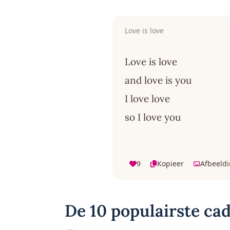
Love is love
Love is love
and love is you
I love love
so I love you
9
Kopieer
Afbeeld
De 10 populairste cad