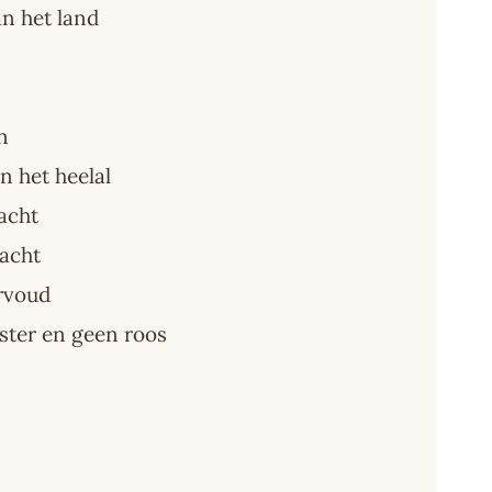
an het land
n
in het heelal
nacht
dacht
rvoud
 ster en geen roos