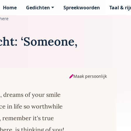
Home
Gedichten
Spreekwoorden
Taal & ri
page
here
cht: ‘Someone,
Maak persoonlijk
 dreams of your smile
e in life so worthwhile
, remember it's true
re, is thinking of you!