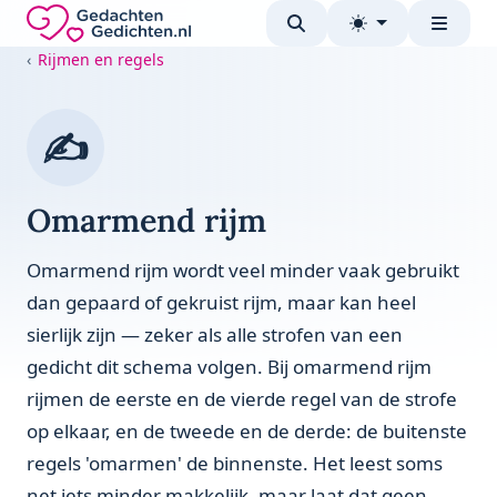
Direct naar de inhoud
Gedachten-Gedichten.nl — naar de homepage
Rijmen en regels
✍️
Omarmend rijm
Omarmend rijm wordt veel minder vaak gebruikt
dan gepaard of gekruist rijm, maar kan heel
sierlijk zijn — zeker als alle strofen van een
gedicht dit schema volgen. Bij omarmend rijm
rijmen de eerste en de vierde regel van de strofe
op elkaar, en de tweede en de derde: de buitenste
regels 'omarmen' de binnenste. Het leest soms
net iets minder makkelijk, maar laat dat geen