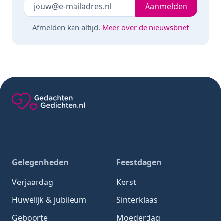
Je e-mailadres
Laat dit veld leeg
Aanmelden
Afmelden kan altijd.
Meer over de nieuwsbrief
Gedachten-Gedichten.nl — naar de homepage
Gelegenheden
Feestdagen
Verjaardag
Kerst
Huwelijk & jubileum
Sinterklaas
Geboorte
Moederdag