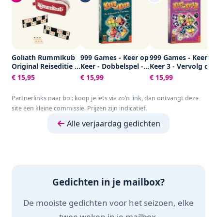
Goliath Rummikub
999 Games - Keer op
999 Games - Keer o
Original Reiseditie -
Keer - Dobbelspel -
Keer 3 - Vervolg op
Bordspel - Inclusief
Hét dobbelspel voor
het immens
€ 15,95
€ 15,99
€ 15,99
Tasje
het hele gezin -
populaire
Gezelschapsspel -
dobbelspel Keer op
Partnerlinks naar bol: koop je iets via zo’n link, dan ontvangt deze
Familiespel -
Keer -
site een kleine commissie. Prijzen zijn indicatief.
Educatief spel -
Gezelschapsspel -
Klein cadeautje
Familiespel -
Alle verjaardag gedichten
Educatief spel -
Klein cadeautje
Gedichten in je mailbox?
De mooiste gedichten voor het seizoen, elke
twee weken in je mailbox.