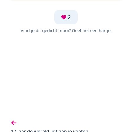
2
Vind je dit gedicht mooi? Geef het een hartje.
Vorige gedicht:
17 jaar de wereld ligt aan je voeten