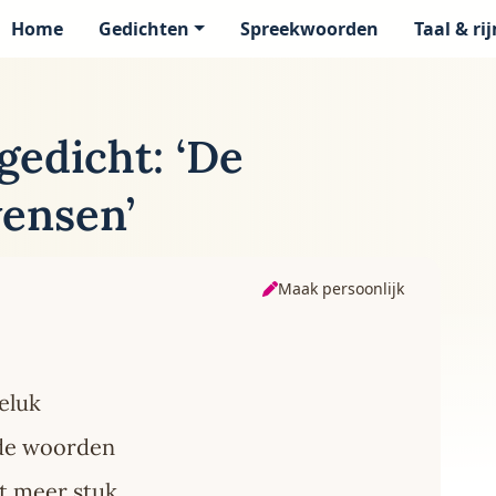
Home
Gedichten
Spreekwoorden
Taal & ri
page
gedicht: ‘De
wensen’
Maak persoonlijk
eluk
de woorden
t meer stuk