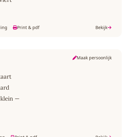
ding
Print & pdf
Bekijk
Maak persoonlijk
taart
aard
 klein —