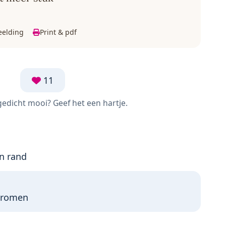
eelding
Print & pdf
11
 gedicht mooi? Geef het een hartje.
n rand
 dromen