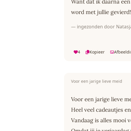
Want dat ik daarna een
word met jullie gevierd!
— ingezonden door Natasj
4
Kopieer
Afbeeld
Voor een jarige lieve meid
Voor een jarige lieve m
Heel veel cadeautjes en
Vandaag is alles mooi v
Omdat jij je verjaardag 