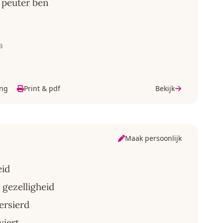
 peuter ben
a
ing
Print & pdf
Bekijk
Maak persoonlijk
eid
 gezelligheid
ersierd
viert