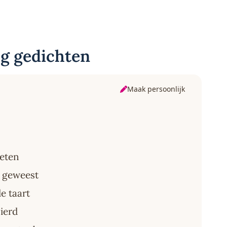
g gedichten
Maak persoonlijk
weten
n geweest
e taart
sierd