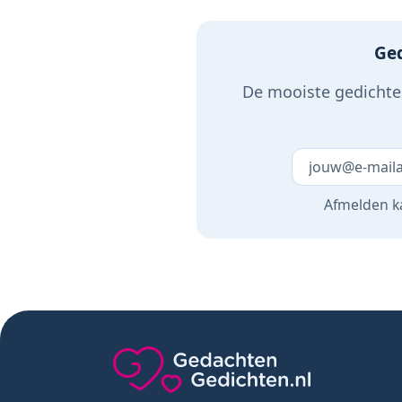
Ged
De mooiste gedichten
Laat dit veld 
Afmelden ka