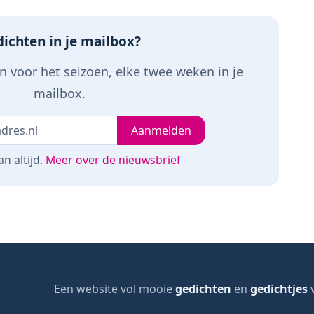
ichten in je mailbox?
 voor het seizoen, elke twee weken in je
mailbox.
Je e-mailadres
leeg
Aanmelden
n altijd.
Meer over de nieuwsbrief
Een website vol mooie
gedichten
en
gedichtjes
v