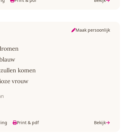
ing
Print & pdf
Bekijk
Maak persoonlijk
n
 dromen
 blauw
t zullen komen
dioze vrouw
an
ding
Print & pdf
Bekijk