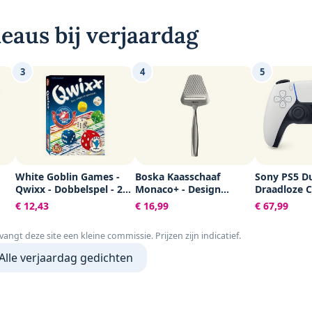
eaus bij verjaardag
3
4
5
White Goblin Games -
Boska Kaasschaaf
Sony PS5 D
Qwixx - Dobbelspel - 2
Monaco+ - Design
Draadloze C
asje
tot 5 spelers - Voor de
kaasschaaf - Award
Wit
€ 12,43
€ 16,99
€ 67,99
hele familie -
winnaar - Kaasschaaf
Gezelschapsspel - Klein
voor harde kaas - RVS -
tvangt deze site een kleine commissie. Prijzen zijn indicatief.
cadeautje
Vaatwasserbestendige
kaasschaaf - Cadeautip -
Alle verjaardag gedichten
Keukengerei - Keuken
accessoires -
Levenslange garantie