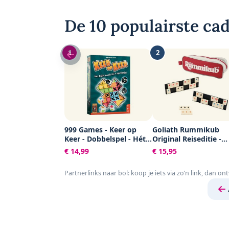
De 10 populairste cad
1
2
999 Games - Keer op
Goliath Rummikub
Keer - Dobbelspel - Hét
Original Reiseditie -
dobbelspel voor het hele
Bordspel - Inclusief T
€ 14,99
€ 15,95
gezin - Gezelschapsspel -
Familiespel - Educatief
Partnerlinks naar bol: koop je iets via zo’n link, dan on
spel - Klein cadeautje