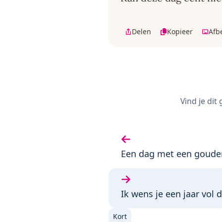
Delen
Kopieer
Afb
Vind je dit
Vorige gedicht:
Een dag met een goude
Volgende gedicht:
Ik wens je een jaar vol
Kort