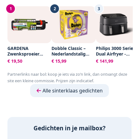
1
2
3
GARDENA
Dobble Classic –
Philips 3000 Series
Zwenksproeier
Nederlandstalig
Dual Airfryer -
Aqua S -
Kaartspel voor 2 tot
NA351/00 - Dubbele
€ 19,50
€ 15,99
€ 141,99
Tuinsproeier - 90 tot
8 spelers - Leuk
Mand - 9L - Tot 6
220 m²
familiespel vanaf 6
Personen -
Partnerlinks naar bol: koop je iets via zo’n link, dan ontvangt deze
jaar - Het
Zwart/Zilver
site een kleine commissie. Prijzen zijn indicatief.
razendsnelle
zoekspel voor het
Alle sinterklaas gedichten
hele gezin
Gedichten in je mailbox?