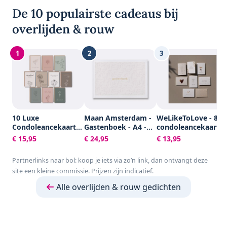
De 10 populairste cadeaus bij
overlijden & rouw
1
2
3
10 Luxe
Maan Amsterdam -
WeLikeToLove - 8x
Condoleancekaarten
Gastenboek - A4 -
condoleancekaarte
met Enveloppen -
100 blanco pagina's
- Rouwkaarten -
€ 15,95
€ 24,95
€ 13,95
Rouwkaarten -
- Neutraal - Voor
condoleance
Sterkte & Troost -
bruiloft, trouwen,
kaarten met
Partnerlinks naar bol: koop je iets via zo’n link, dan ontvangt deze
A6 - Blanco - Aardse
afscheid, uitvaart,
envelop - Sterkte &
site een kleine commissie. Prijzen zijn indicatief.
Kleuren
condoleance of
Troost
andere gelegenheid
Alle overlijden & rouw gedichten