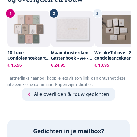
1
2
3
10 Luxe
Maan Amsterdam -
WeLikeToLove - 8x
Condoleancekaarten
Gastenboek - A4 -
condoleancekaarte
met Enveloppen -
100 blanco pagina's
- Rouwkaarten -
€ 15,95
€ 24,95
€ 13,95
Rouwkaarten -
- Neutraal - Voor
condoleance
Sterkte & Troost -
bruiloft, trouwen,
kaarten met
Partnerlinks naar bol: koop je iets via zo’n link, dan ontvangt deze
A6 - Blanco - Aardse
afscheid, uitvaart,
envelop - Sterkte &
site een kleine commissie. Prijzen zijn indicatief.
Kleuren
condoleance of
Troost
andere gelegenheid
Alle overlijden & rouw gedichten
Gedichten in je mailbox?