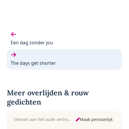
Vorige gedicht:
Een dag zonder jou
Volgende gedicht:
The days get shorter
Meer overlijden & rouw
gedichten
Maak persoonlijk
Sterven aan het oude vertrouwde