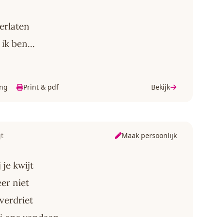
erlaten
ik ben...
ing
Print & pdf
Bekijk
Maak persoonlijk
jt
 je kwijt
er niet
verdriet