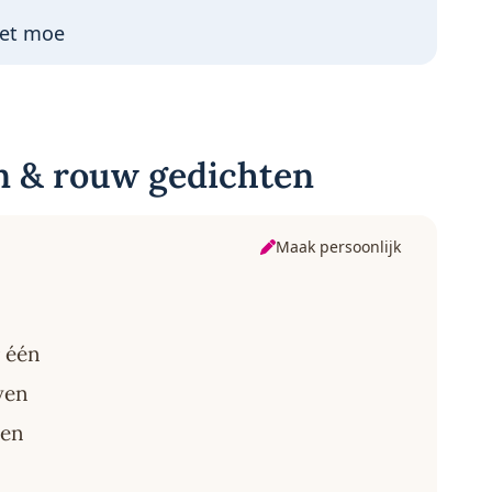
iet moe
n & rouw gedichten
Maak persoonlijk
r één
ven
een