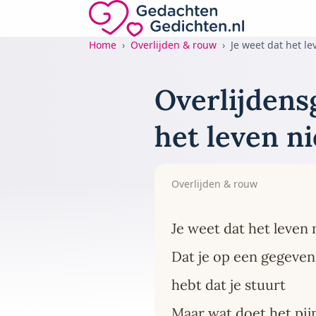
Direct naar de inhoud
Gedachten-Gedichten.nl — naar de home
Home
Overlijden & rouw
Je weet dat het l
Overlijdensg
het leven ni
Overlijden & rouw
Je weet dat het leven
Dat je op een gegeve
hebt dat je stuurt
Maar wat doet het pijn