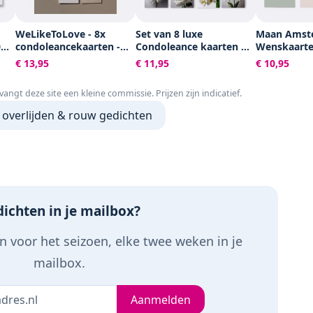
WeLikeToLove - 8x
Set van 8 luxe
Maan Amst
0
condoleancekaarten -
Condoleance kaarten A6
Wenskaart
Rouwkaarten -
Dubbelgevouwen -
Condoleance
€ 13,95
€ 11,95
€ 10,95
ft,
condoleance kaarten
Rouwkaarten -
Set van 6 d
met envelop - Sterkte &
Sterktekaarten -
kaarten - In
tvangt deze site een kleine commissie. Prijzen zijn indicatief.
 of
Troost
Condoleancekaarten -
enveloppen
Set condoleance kaarten
 overlijden & rouw gedichten
- condoleance kaarten
met envelop
ichten in je mailbox?
 voor het seizoen, elke twee weken in je
mailbox.
Je e-mailadres
leeg
Aanmelden