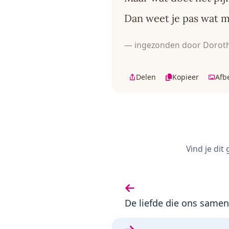
Dan weet je pas wat mi
— ingezonden door Doroth
Delen
Kopieer
Afb
Vind je dit
Vorige gedicht:
De liefde die ons samen