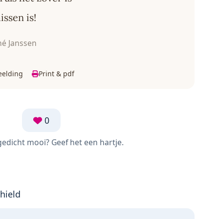
ssen is!
é Janssen
eelding
Print & pdf
0
 gedicht mooi? Geef het een hartje.
hield