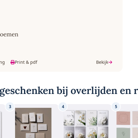
 noemen
ing
Print & pdf
Bekijk
geschenken bij overlijden en
3
4
5