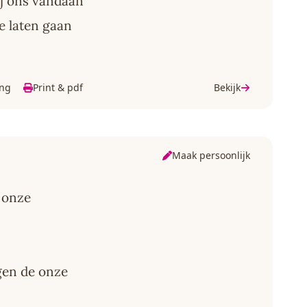
ij ons vandaan
e laten gaan
ing
Print & pdf
Bekijk
Maak persoonlijk
 onze
gen de onze