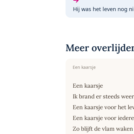
Volgende gedicht:
Hij was het leven nog n
Meer overlijde
Een kaarsje
Een kaarsje
Ik brand er steeds wee
Een kaarsje voor het le
Een kaarsje voor ieder
Zo blijft de vlam waken