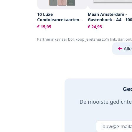
10 Luxe
Maan Amsterdam -
Condoleancekaarten
Gastenboek - A4 - 10
met Enveloppen -
blanco pagina's -
€ 15,95
€ 24,95
Rouwkaarten - Sterkte &
Neutraal - Voor bruilo
Troost - A6 - Blanco -
trouwen, afscheid,
Partnerlinks naar bol: koop je iets via zo’n link, dan on
Aardse Kleuren
uitvaart, condoleance
andere gelegenheid
Alle
Ged
De mooiste gedichten
Laat dit veld 