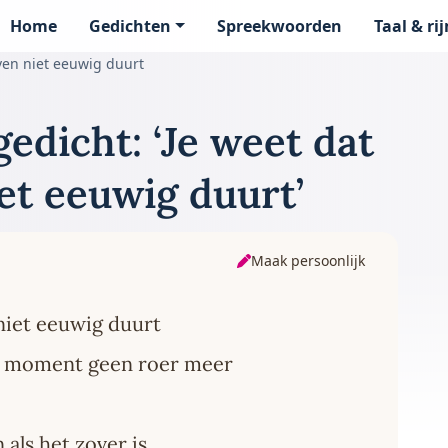
Home
Gedichten
Spreekwoorden
Taal & ri
page
even niet eeuwig duurt
edicht: ‘Je weet dat
et eeuwig duurt’
Maak persoonlijk
 niet eeuwig duurt
n moment geen roer meer
 als het zover is