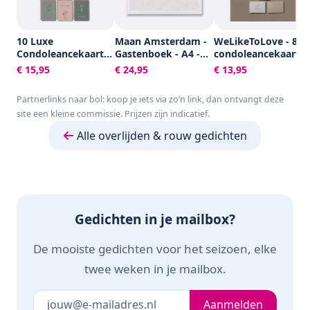
10 Luxe
Maan Amsterdam -
WeLikeToLove - 8x
Condoleancekaarten
Gastenboek - A4 -
condoleancekaarte
met Enveloppen -
100 blanco pagina's
- Rouwkaarten -
€ 15,95
€ 24,95
€ 13,95
Rouwkaarten -
- Neutraal - Voor
condoleance
Sterkte & Troost -
bruiloft, trouwen,
kaarten met
Partnerlinks naar bol: koop je iets via zo’n link, dan ontvangt deze
A6 - Blanco - Aardse
afscheid, uitvaart,
envelop - Sterkte &
site een kleine commissie. Prijzen zijn indicatief.
Kleuren
condoleance of
Troost
andere gelegenheid
Alle overlijden & rouw gedichten
Gedichten in je mailbox?
De mooiste gedichten voor het seizoen, elke
twee weken in je mailbox.
Je e-mailadres
Laat dit veld leeg
Aanmelden