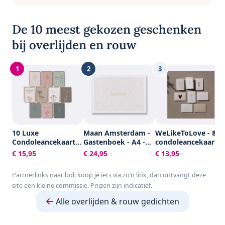
De 10 meest gekozen geschenken
bij overlijden en rouw
1
2
3
10 Luxe
Maan Amsterdam -
WeLikeToLove - 8x
Condoleancekaarten
Gastenboek - A4 -
condoleancekaarte
met Enveloppen -
100 blanco pagina's
- Rouwkaarten -
€ 15,95
€ 24,95
€ 13,95
Rouwkaarten -
- Neutraal - Voor
condoleance
Sterkte & Troost -
bruiloft, trouwen,
kaarten met
Partnerlinks naar bol: koop je iets via zo’n link, dan ontvangt deze
A6 - Blanco - Aardse
afscheid, uitvaart,
envelop - Sterkte &
site een kleine commissie. Prijzen zijn indicatief.
Kleuren
condoleance of
Troost
andere gelegenheid
Alle overlijden & rouw gedichten