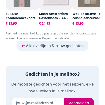
10 Luxe
Maan Amsterdam -
WeLikeToLove - 8x
Condoleancekaarten
Gastenboek - A4 -
condoleancekaarte
met Enveloppen -
100 blanco pagina's
- Rouwkaarten -
€ 15,95
€ 24,95
€ 13,95
Rouwkaarten -
- Neutraal - Voor
condoleance
Sterkte & Troost -
bruiloft, trouwen,
kaarten met
Partnerlinks naar bol: koop je iets via zo’n link, dan ontvangt deze
A6 - Blanco - Aardse
afscheid, uitvaart,
envelop - Sterkte &
site een kleine commissie. Prijzen zijn indicatief.
Kleuren
condoleance of
Troost
andere gelegenheid
Alle overlijden & rouw gedichten
Gedichten in je mailbox?
De mooiste gedichten voor het seizoen, elke
twee weken in je mailbox.
Je e-mailadres
Laat dit veld leeg
Aanmelden