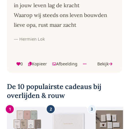
in jouw leven lag de kracht
Waarop wij steeds ons leven bouwden
lieve opa, rust maar zacht
— Hermien Lok
0
Kopieer
Afbeelding
Bekijk
De 10 populairste cadeaus bij
overlijden & rouw
1
2
3