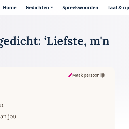
Home
Gedichten
Spreekwoorden
Taal & ri
page
e
edicht: ‘Liefste, m'n
Maak persoonlijk
en
an jou