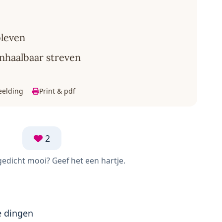
bleven
onhaalbaar streven
eelding
Print & pdf
2
 gedicht mooi? Geef het een hartje.
e dingen