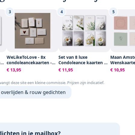
3
4
5
WeLikeToLove - 8x
Set van 8 luxe
Maan Amst
0
condoleancekaarten -
Condoleance kaarten A6
Wenskaart
Rouwkaarten -
Dubbelgevouwen -
Condoleance
€ 13,95
€ 11,95
€ 10,95
ft,
condoleance kaarten
Rouwkaarten -
Set van 6 d
met envelop - Sterkte &
Sterktekaarten -
kaarten - In
tvangt deze site een kleine commissie. Prijzen zijn indicatief.
 of
Troost
Condoleancekaarten -
enveloppen
Set condoleance kaarten
 overlijden & rouw gedichten
- condoleance kaarten
met envelop
ichten in je mailbox?