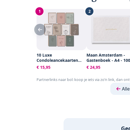
1
2
10 Luxe
Maan Amsterdam -
Condoleancekaarten
Gastenboek - A4 - 10
met Enveloppen -
blanco pagina's -
€ 15,95
€ 24,95
Rouwkaarten - Sterkte &
Neutraal - Voor bruilo
Troost - A6 - Blanco -
trouwen, afscheid,
Partnerlinks naar bol: koop je iets via zo’n link, dan on
Aardse Kleuren
uitvaart, condoleance
andere gelegenheid
Alle
Ged