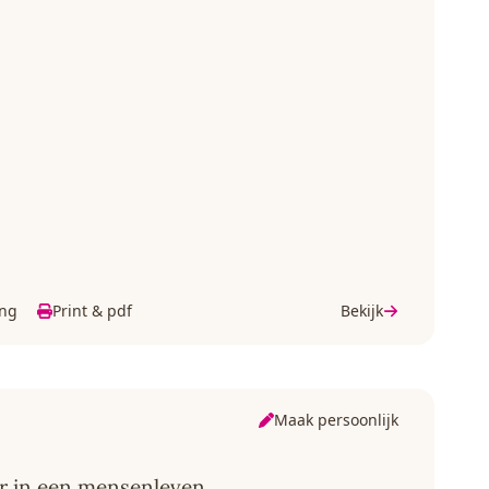
n
ing
Print & pdf
Bekijk
Maak persoonlijk
der in een mensenleven