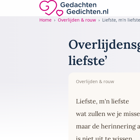
Direct naar de inhoud
Gedachten-Gedichten.nl — naar de home
Home
Overlijden & rouw
Liefste, m'n liefst
Overlijdensg
liefste’
Overlijden & rouw
Liefste, m'n liefste
wat zullen we je miss
maar de herinnering a
is niet uit te wissen