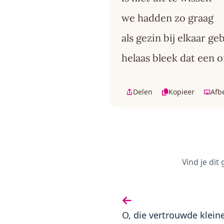
we hadden zo graag
als gezin bij elkaar ge
helaas bleek dat een 
Delen
Kopieer
Afb
Vind je dit
Vorige gedicht:
O, die vertrouwde klein