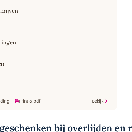
hrijven
eringen
en
lding
Print & pdf
Bekijk
geschenken bij overlijden en