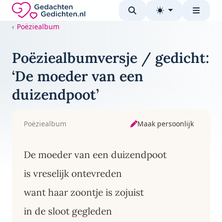
Direct naar de inhoud
Gedachten-Gedichten.nl — naar de homepage
Poëziealbum
Poëziealbumversje / gedicht:
‘De moeder van een
duizendpoot’
Maak persoonlijk
Poëziealbum
De moeder van een duizendpoot
is vreselijk ontevreden
want haar zoontje is zojuist
in de sloot gegleden