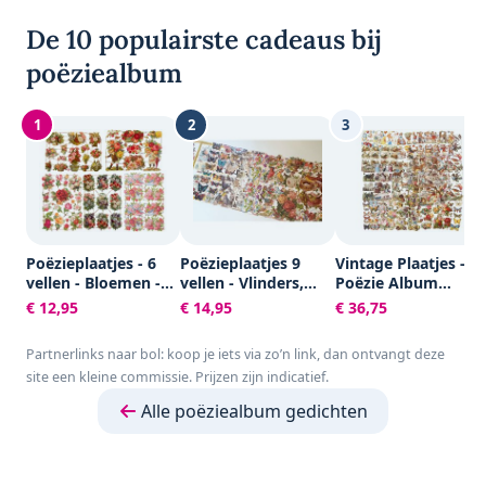
De 10 populairste cadeaus bij
poëziealbum
1
2
3
Poëzieplaatjes - 6
Poëzieplaatjes 9
Vintage Plaatjes -
vellen - Bloemen -
vellen - Vlinders,
Poëzie Album
Poëziealbum -
Vogels, Bloemen,
Plaatjes -
€ 12,95
€ 14,95
€ 36,75
hobby - creatief -
Poezen en Roosjes
Knipplaatjes -
bulletjournaal -
Scrapbook - Kaarte
Partnerlinks naar bol: koop je iets via zo’n link, dan ontvangt deze
vriendenboek -
Maken - Allerlei -
site een kleine commissie. Prijzen zijn indicatief.
dagboek -
16,5x23,5 cm -
decoupage -
Creotime - 30 vellen
Alle poëziealbum gedichten
knutselen -
scrapbook