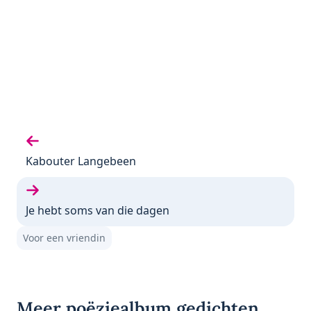
Vorige gedicht:
Kabouter Langebeen
Volgende gedicht:
Je hebt soms van die dagen
Voor een vriendin
Meer poëziealbum gedichten