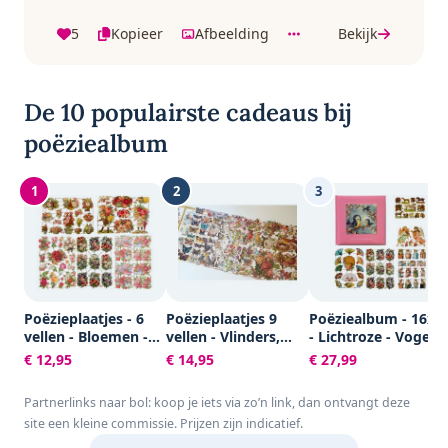
5
Kopieer
Afbeelding
Bekijk
De 10 populairste cadeaus bij
poëziealbum
1
2
3
Poëzieplaatjes - 6
Poëzieplaatjes 9
Poëziealbum - 16x1
vellen - Bloemen -
vellen - Vlinders,
- Lichtroze - Vogels 
Poëziealbum -
Vogels, Bloemen,
met 5 vellen
€ 12,95
€ 14,95
€ 27,99
hobby - creatief -
Poezen en Roosjes
Poëzieplaatjes -
bulletjournaal -
Versjes - Gedicht -
Partnerlinks naar bol: koop je iets via zo’n link, dan ontvangt deze
vriendenboek -
Cadeau - Sint -
site een kleine commissie. Prijzen zijn indicatief.
dagboek -
Geschenk -
decoupage -
Knutselen - Hobby -