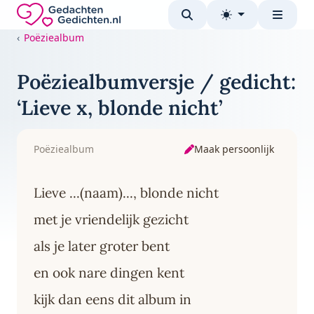
Direct naar de inhoud
Gedachten-Gedichten.nl — naar de homepage
Poëziealbum
Poëziealbumversje / gedicht:
‘Lieve x, blonde nicht’
Maak persoonlijk
Poëziealbum
Lieve ...(naam)..., blonde nicht
met je vriendelijk gezicht
als je later groter bent
en ook nare dingen kent
kijk dan eens dit album in