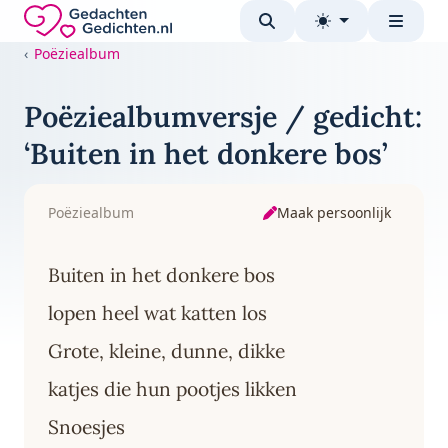
Direct naar de inhoud
Gedachten-Gedichten.nl — naar de homepage
Poëziealbum
Poëziealbumversje / gedicht:
‘Buiten in het donkere bos’
Maak persoonlijk
Poëziealbum
Buiten in het donkere bos
lopen heel wat katten los
Grote, kleine, dunne, dikke
katjes die hun pootjes likken
Snoesjes