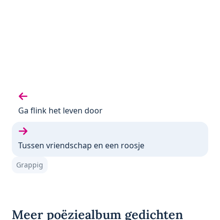
Vorige gedicht:
Ga flink het leven door
Volgende gedicht:
Tussen vriendschap en een roosje
Grappig
Meer poëziealbum gedichten