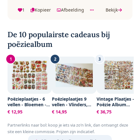
1
Kopieer
Afbeelding
Bekijk
De 10 populairste cadeaus bij
poëziealbum
1
2
3
Poëzieplaatjes - 6
Poëzieplaatjes 9
Vintage Plaatjes -
vellen - Bloemen -
vellen - Vlinders,
Poëzie Album
Poëziealbum -
Vogels, Bloemen,
Plaatjes -
€ 12,95
€ 14,95
€ 36,75
hobby - creatief -
Poezen en Roosjes
Knipplaatjes -
bulletjournaal -
Scrapbook - Kaarte
Partnerlinks naar bol: koop je iets via zo’n link, dan ontvangt deze
vriendenboek -
Maken - Allerlei -
site een kleine commissie. Prijzen zijn indicatief.
dagboek -
16,5x23,5 cm -
decoupage -
Creotime - 30 vellen