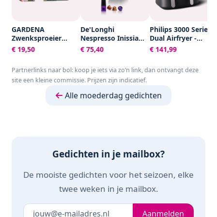
GARDENA
De'Longhi
Philips 3000 Series
Zwenksproeier
Nespresso Inissia
Dual Airfryer -
Aqua S -
EN80.B -
NA351/00 - Dubbele
€ 19,50
€ 75,40
€ 141,99
Tuinsproeier - 90 tot
Koffiecupmachine -
Mand - 9L - Tot 6
220 m²
Zwart
Personen -
Partnerlinks naar bol: koop je iets via zo’n link, dan ontvangt deze
Zwart/Zilver
site een kleine commissie. Prijzen zijn indicatief.
Alle moederdag gedichten
Gedichten in je mailbox?
De mooiste gedichten voor het seizoen, elke
twee weken in je mailbox.
Je e-mailadres
Laat dit veld leeg
Aanmelden