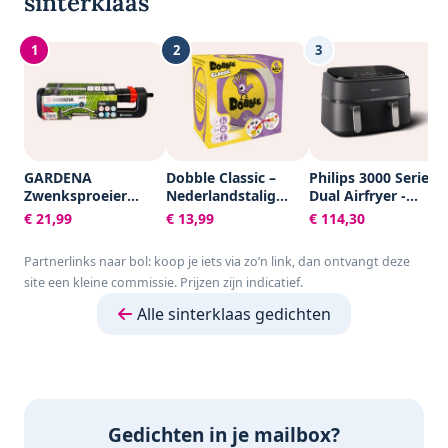
sinterklaas
1
2
3
GARDENA
Dobble Classic –
Philips 3000 Series
Zwenksproeier
Nederlandstalig
Dual Airfryer -
Aqua S -
Kaartspel voor 2 tot
NA351/00 - Dubbele
€ 21,99
€ 13,99
€ 114,30
Tuinsproeier - 90 tot
8 spelers - Leuk
Mand - 9L - Tot 6
220 m²
familiespel vanaf 6
Personen -
Partnerlinks naar bol: koop je iets via zo’n link, dan ontvangt deze
jaar - Het
Zwart/Zilver
site een kleine commissie. Prijzen zijn indicatief.
razendsnelle
zoekspel voor het
Alle sinterklaas gedichten
hele gezin
Gedichten in je mailbox?