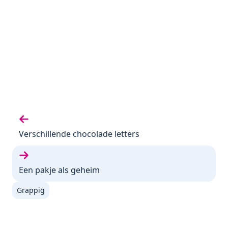
Vorige gedicht:
Verschillende chocolade letters
Volgende gedicht:
Een pakje als geheim
Grappig