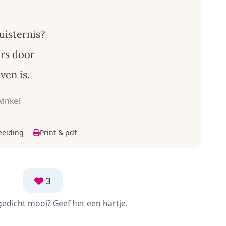
uisternis?
ers door
ven is.
inkel
eelding
Print & pdf
3
 gedicht mooi? Geef het een hartje.