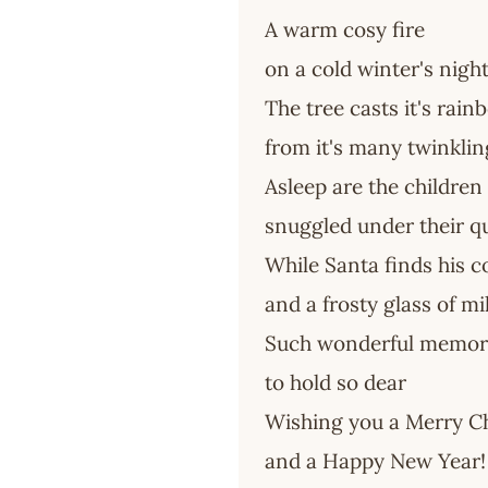
A warm cosy fire
on a cold winter's nigh
The tree casts it's rain
from it's many twinklin
Asleep are the children
snuggled under their qu
While Santa finds his c
and a frosty glass of mi
Such wonderful memor
to hold so dear
Wishing you a Merry C
and a Happy New Year!