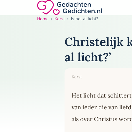
Direct naar de inhoud
Gedachten-Gedichten.nl — naar de home
Home
Kerst
Is het al licht?
Christelijk 
al licht?’
Kerst
Het licht dat schitter
van ieder die van lief
als over Christus wor