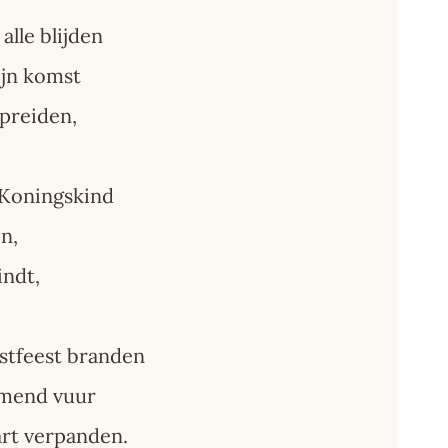
 alle blijden
ijn komst
preiden,
t Koningskind
n,
indt,
erstfeest branden
rmend vuur
art verpanden.