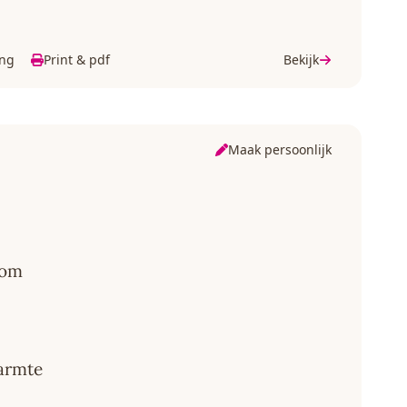
ing
Print & pdf
Bekijk
Maak persoonlijk
oom
warmte