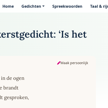
Home
Gedichten
Spreekwoorden
Taal & ri
page
kerstgedicht: ‘Is het
Maak persoonlijk
t in de ogen
de brandt
dt gesproken,