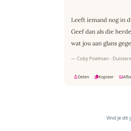
Leeft iemand nog in d
Geef dan als die herd
wat jou aan glans gege
— Coby Poelman - Duisterw
Delen
Kopieer
Afb
Vind je dit