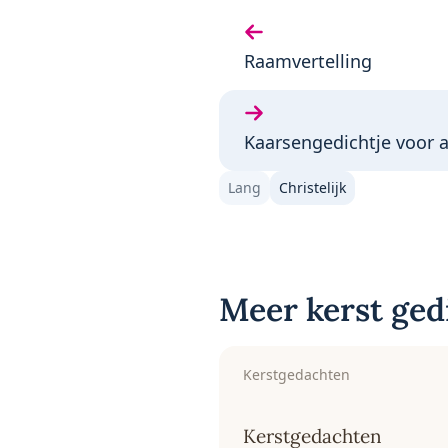
Vorige gedicht:
Raamvertelling
Volgende gedicht:
Kaarsengedichtje voor 
Lang
Christelijk
Meer kerst ged
Kerstgedachten
Kerstgedachten