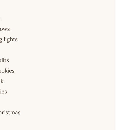
t
bows
g lights
ilts
ookies
lk
ies
hristmas