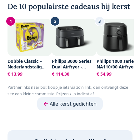
De 10 populairste cadeaus bij kerst
1
2
3
Dobble Classic –
Philips 3000 Series
Philips 1000 series -
Nederlandstalig
Dual Airfryer -
NA110/00 Airfryer -
Kaartspel voor 2 tot
NA351/00 - Dubbele
3,2 l - RapidAir -
€ 13,99
€ 114,30
€ 54,99
8 spelers - Leuk
Mand - 9L - Tot 6
1300W
familiespel vanaf 6
Personen -
Partnerlinks naar bol: koop je iets via zo’n link, dan ontvangt deze
jaar - Het
Zwart/Zilver
site een kleine commissie. Prijzen zijn indicatief.
razendsnelle
zoekspel voor het
Alle kerst gedichten
hele gezin