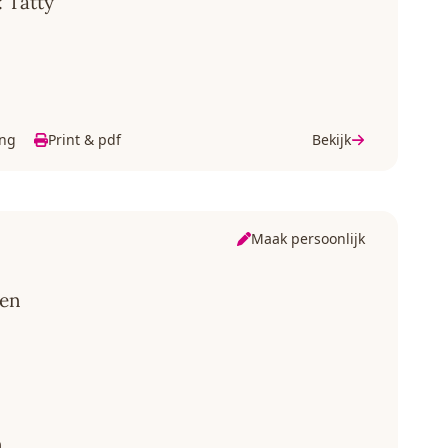
 Tatty
ing
Print & pdf
Bekijk
Maak persoonlijk
ven
n