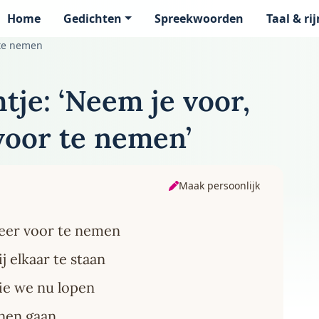
Home
Gedichten
Spreekwoorden
Taal & ri
page
 te nemen
tje: ‘Neem je voor,
voor te nemen’
Maak persoonlijk
meer voor te nemen
j elkaar te staan
ie we nu lopen
nnen gaan