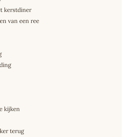
t kerstdiner
gen van een ree
g
 ding
e kijken
ker terug