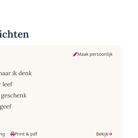
ichten
Maak persoonlijk
maar ik denk
r leef
k geschenk
 geef
ing
Print & pdf
Bekijk