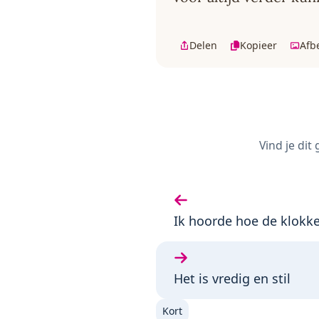
Delen
Kopieer
Afb
Vind je dit
Vorige gedicht:
Ik hoorde hoe de klokk
Volgende gedicht:
Het is vredig en stil
Kort