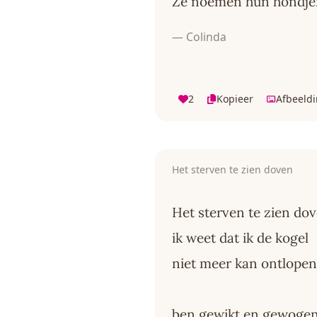
Ze noemen hun hondje:
— Colinda
2
Kopieer
Afbeeld
Het sterven te zien doven
Het sterven te zien do
ik weet dat ik de kogel
niet meer kan ontlopen
ben gewikt en gewoge