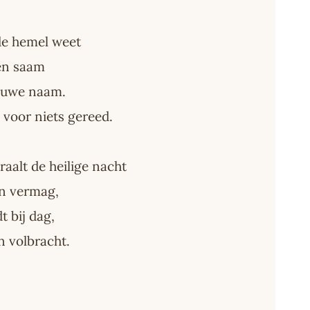
de hemel weet
en saam
ieuwe naam.
 voor niets gereed.
traalt de heilige nacht
on vermag,
t bij dag,
jn volbracht.