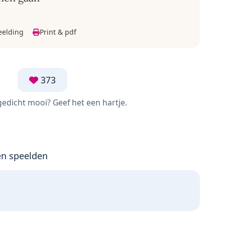
eelding
Print & pdf
373
 gedicht mooi? Geef het een hartje.
en speelden