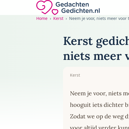
Direct naar de inhoud
Gedachten-Gedichten.nl — naar de home
Home
Kerst
Neem je voor, niets meer voor
Kerst gedich
niets meer 
Kerst
Neem je voor, niets 
hooguit iets dichter bi
Zodat we op de weg d
voor altijd verder ku