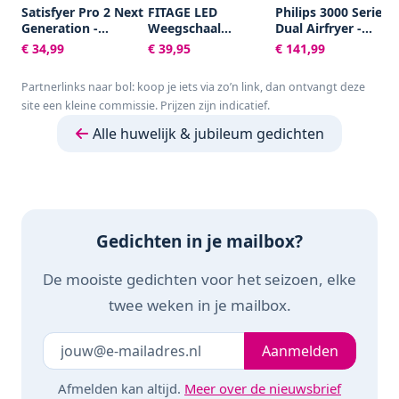
Satisfyer Pro 2 Next
FITAGE LED
Philips 3000 Series
Generation -
Weegschaal
Dual Airfryer -
Luchtdrukvibrator
Personenweegschaal
NA351/00 - Dubbele
€ 34,99
€ 39,95
€ 141,99
met 11
Digitaal - Slimme
Mand - 9L - Tot 6
intensiteitsniveaus -
Weegschaal met 17x
Personen -
Partnerlinks naar bol: koop je iets via zo’n link, dan ontvangt deze
waterdicht
Lichaamsanalyse -
Zwart/Zilver
site een kleine commissie. Prijzen zijn indicatief.
Weegschalen -
FITAGE App
Alle huwelijk & jubileum gedichten
Gedichten in je mailbox?
De mooiste gedichten voor het seizoen, elke
twee weken in je mailbox.
Je e-mailadres
Laat dit veld leeg
Aanmelden
Afmelden kan altijd.
Meer over de nieuwsbrief