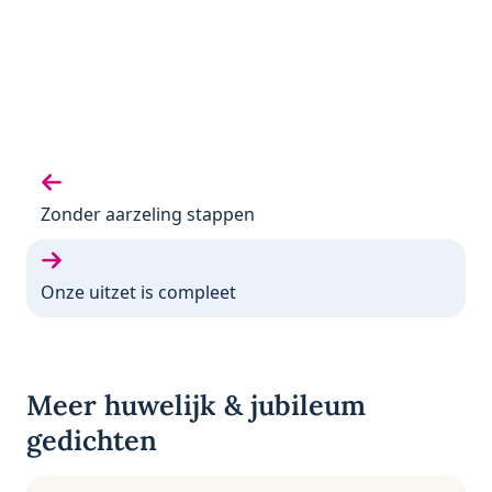
Vorige gedicht:
Zonder aarzeling stappen
Volgende gedicht:
Onze uitzet is compleet
Meer huwelijk & jubileum
gedichten