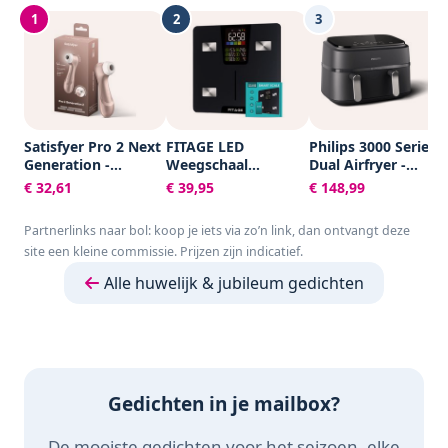
1
2
3
Satisfyer Pro 2 Next
FITAGE LED
Philips 3000 Series
Generation -
Weegschaal
Dual Airfryer -
Luchtdrukvibrator
Personenweegschaal
NA351/00 - Dubbele
€ 32,61
€ 39,95
€ 148,99
met 11
Digitaal - Slimme
Mand - 9L - Tot 6
intensiteitsniveaus -
Weegschaal met 17x
Personen -
Partnerlinks naar bol: koop je iets via zo’n link, dan ontvangt deze
waterdicht
Lichaamsanalyse -
Zwart/Zilver
site een kleine commissie. Prijzen zijn indicatief.
Weegschalen -
FITAGE App
Alle huwelijk & jubileum gedichten
Gedichten in je mailbox?
De mooiste gedichten voor het seizoen, elke