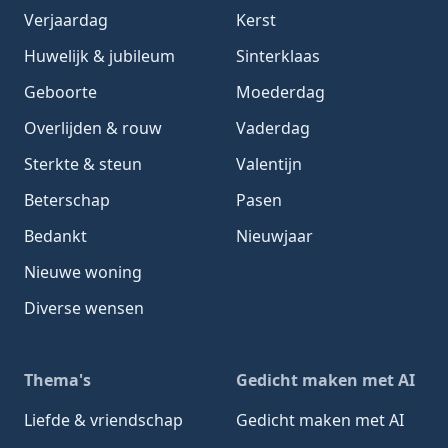
Verjaardag
Kerst
Huwelijk & jubileum
Sinterklaas
Geboorte
Moederdag
Overlijden & rouw
Vaderdag
Sterkte & steun
Valentijn
Beterschap
Pasen
Bedankt
Nieuwjaar
Nieuwe woning
Diverse wensen
Thema's
Gedicht maken met AI
Liefde & vriendschap
Gedicht maken met AI