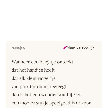
Maak persoonlijk
Handjes
Wanneer een baby'tje ontdekt
dat het handjes heeft
dat elk klein vingertje
van pink tot duim beweegt
dan is het een wonder wat hij ziet
een mooier stukje speelgoed is er voor