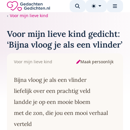
Direct naar de inhoud
Gedachten-Gedichten.nl — naar de homepage
Voor mijn lieve kind
Voor mijn lieve kind gedicht:
‘Bijna vloog je als een vlinder’
Maak persoonlijk
Voor mijn lieve kind
Bijna vloog je als een vlinder
liefelijk over een prachtig veld
landde je op een mooie bloem
met de zon, die jou een mooi verhaal
verteld