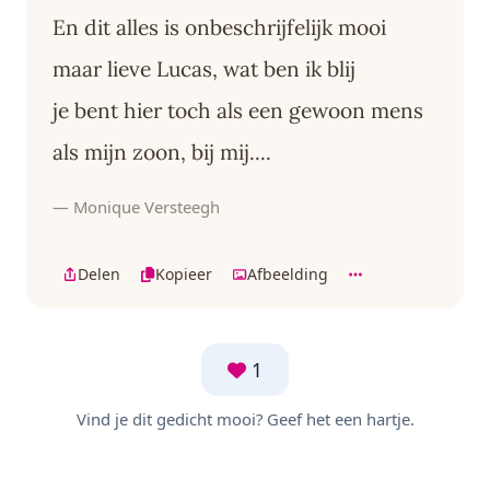
En dit alles is onbeschrijfelijk mooi
maar lieve Lucas, wat ben ik blij
je bent hier toch als een gewoon mens
als mijn zoon, bij mij....
— Monique Versteegh
Delen
Kopieer
Afbeelding
1
Vind je dit gedicht mooi? Geef het een hartje.