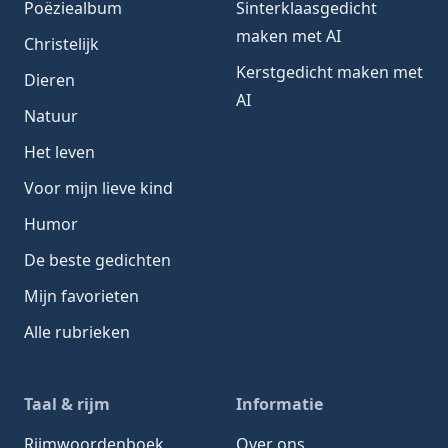
Poëziealbum
Sinterklaasgedicht
maken met AI
Christelijk
Kerstgedicht maken met
Dieren
AI
Natuur
Het leven
Voor mijn lieve kind
Humor
De beste gedichten
Mijn favorieten
Alle rubrieken
Taal & rijm
Informatie
Rijmwoordenboek
Over ons