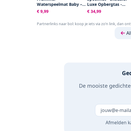
Waterspeelmat Baby –
Luxe Opbergtas -
Watermat – Speelkleed –
Dubbelzijdig -
€ 9,99
€ 34,99
Opblaasbaar –
Speelkleed - Speelma
Waterspeelgoed Baby -
Baby - Speelkleed Bab
Partnerlinks naar bol: koop je iets via zo’n link, dan on
Kraamcadeau - Octopus
Speelmat Foam - 150 
200 cm - Opvouwbaar
Al
Beige - Baby Speelgo
6 maanden - Baby
cadeau - Kraamcadea
Ged
De mooiste gedichten
Laat dit veld 
Afmelden ka