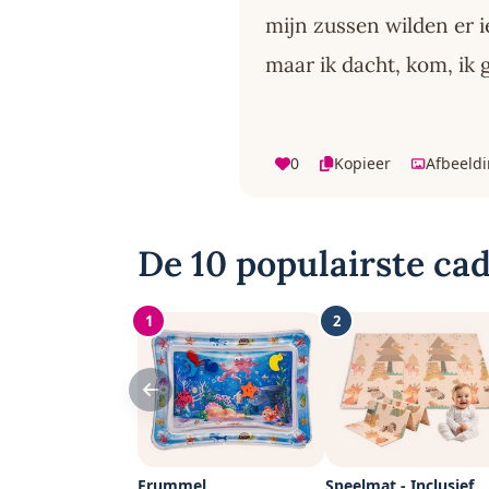
mijn zussen wilden er 
maar ik dacht, kom, ik 
0
Kopieer
Afbeeld
De 10 populairste cad
1
2
Frummel
Speelmat - Inclusief