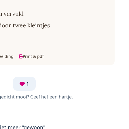
u vervuld
oor twee kleintjes
eelding
Print & pdf
1
 gedicht mooi? Geef het een hartje.
niet meer "gewoon"