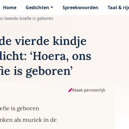
Home
Gedichten
Spreekwoorden
Taal & ri
page
ns tweede boefie is geboren
e vierde kindje
icht: ‘Hoera, ons
ie is geboren’
Maak persoonlijk
fie is geboren
onken als muziek in de