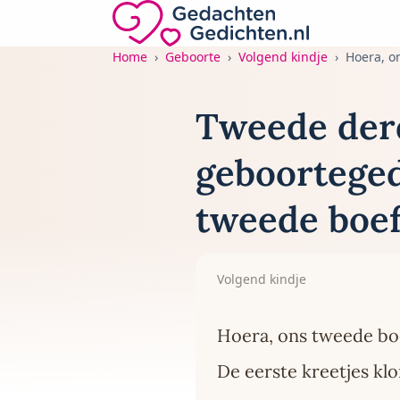
Direct naar de inhoud
Gedachten-Gedichten.nl — naar de home
Home
Geboorte
Volgend kindje
Hoera, o
Tweede derd
geboorteged
tweede boef
Volgend kindje
Hoera, ons tweede boe
De eerste kreetjes kl