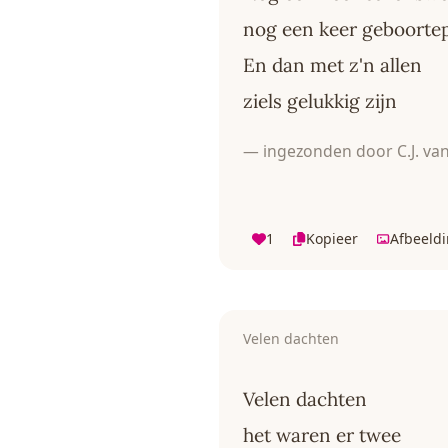
nog een keer geboortep
En dan met z'n allen
ziels gelukkig zijn
— ingezonden door C.J. va
1
Kopieer
Afbeeld
Velen dachten
Velen dachten
het waren er twee