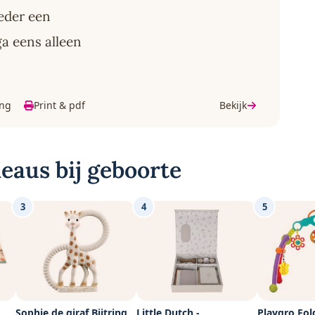
ieder een
ga eens alleen
ing
Print & pdf
Bekijk
eaus bij geboorte
3
4
5
Sophie de giraf Bijtring
Little Dutch -
Playgro Fol