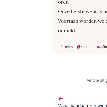
oren
Onze liefste wens is n
Voortaan worden we d
omhuld
Delen
Kopieer
Afb
Vind je dit
Vorige gedicht:
Vanaf vandaag zijn wij 