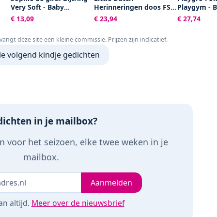
Very Soft - Baby
Herinneringen doos FSC
Playgym - 
speelgoed -
- Baby Bunny
acitiviteite
€ 13,09
€ 23,94
€ 27,74
t
Kraamcadeau -
Speelgoed B
y -
Babyshower cadeau -
Babyspeelg
tvangt deze site een kleine commissie. Prijzen zijn indicatief.
x
100% Natuurlijk rubber -
Pasgeboren
 -
In gerecyled
speelgoed -
le volgend kindje gedichten
ed
geschenkdoosje met
Ontwikkelin
organic katoenen strikje
Kraamcadea
u
- Vanaf 0 maanden -
afneembar
Bruin/Beige
hangspeeltj
ichten in je mailbox?
 voor het seizoen, elke twee weken in je
mailbox.
Je e-mailadres
leeg
Aanmelden
n altijd.
Meer over de nieuwsbrief