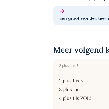
Volgende gedicht:
Een groot wonder, teer 
Meer volgend k
2 plus 1 is 3
2 plus 1 is 3
3 plus 1 is 4
4 plus 1 is VOL!