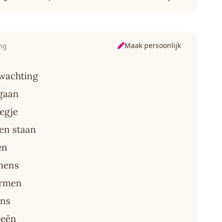
Maak persoonlijk
ng
rwachting
gaan
iegje
en staan
en
 mens
armen
ens
eeën